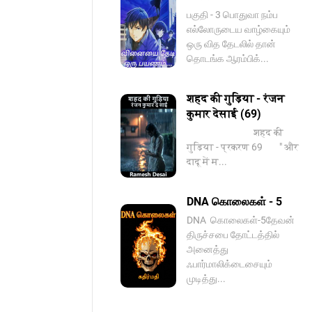
பகுதி - 3 பொதுவா நம்ப
எல்லோருடைய வாழ்கையும்
ஒரு வித தேடலில் தான்
தொடங்க ஆரம்பிக்...
शहद की गुड़िया - रंजन
कुमार देसाई (69)
शहद की
गुड़िया - प्रकरण 69 " और
दादू में म...
DNA கொலைகள் - 5
DNA ️ கொலைகள்-5தேவன்
திருச்சபை தோட்டத்தில்
அனைத்து
ஃபார்மாலிக்டைசையும்
முடித்து...