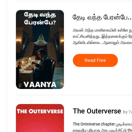
தேடி வந்த பேரன்பே.
அவன் அந்த மாளிகையின் உள்ளே 
காட்சியளித்தது..இத்தனைக்கும் நே
ஆகிவிடவில்லை...ஆனாலும் அவரவர
Read Free
The Outerverse
By T
The Omniverse chapter முடிக்காம
எதுவுமே புரியாது அத முடிச்சிட்டு 