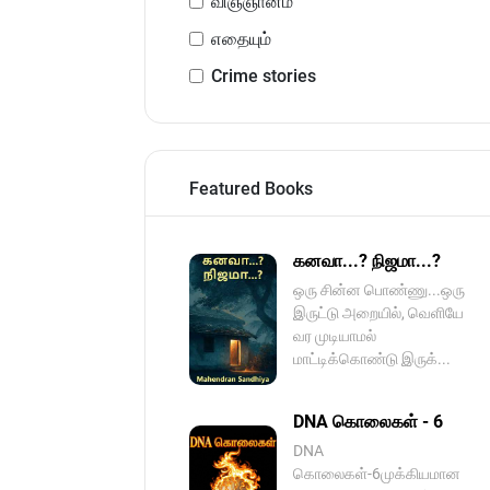
விஞ்ஞானம்
எதையும்
Crime stories
Featured Books
கனவா...? நிஜமா...?
ஒரு சின்ன பொண்ணு...ஒரு
இருட்டு அறையில், வெளியே
வர முடியாமல்
மாட்டிக்கொண்டு இருக்...
DNA கொலைகள் - 6
DNA
கொலைகள்-6முக்கியமான