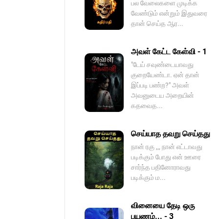
பல வேலைகளை முடிக்க
வேண்டும் என்றும் இதுவரை
தான் செய்த ஆர...
அவள் கேட்ட கேள்வி - 1
"டேய் சவுண்டையாவது
குறையேண்டா. ஏன் தான்
இப்படி பண்ற?" அவள்
அவனுடைய அறையின்
கதவைத...
செய்யாத தவறு செய்தது
நான் ரகு ,,, நான் எட்டாவது
படிக்கும் போது என் ஊரை
சார்ந்த பதினோராவது
படிக்கும் ம...
வினையை தேடி ஒரு
பயணம்... - 3