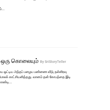
்...
் ஒரு கொலையும்
By SriStoryTeller
 ஒட்டிய அந்தப் பழைய பண்ணை வீடு, நள்ளிரவு
 போலக் காட்சியளித்தது. வானம் தன் கோபத்தை இடி
ொண்டி...