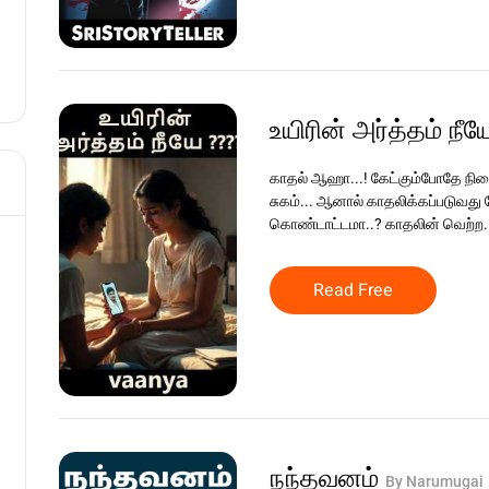
உயிரின் அர்த்தம் நீ
காதல் ஆஹா...! கேட்கும்போதே நிறை
சுகம்... ஆனால் காதலிக்கப்படுவது 
கொண்டாட்டமா..? காதலின் வெற்ற..
Read Free
நந்தவனம்
By Narumugai