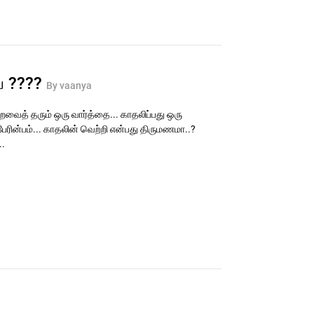
யே ????
By vaanya
வைத் தரும் ஒரு வார்த்தை... காதலிப்பது ஒரு
பேரின்பம்... காதலின் வெற்றி என்பது திருமணமா..?
.