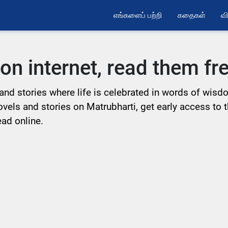
எங்களைப் பற்றி
கதைகள்
வி
 on internet, read them f
and stories where life is celebrated in words of wisd
Novels and stories on Matrubharti, get early access to 
ead online.