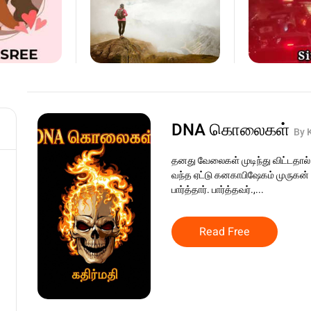
DNA கொலைகள்
By 
தனது வேலைகள் முடிந்து விட்டதா
வந்த ஏட்டு கனகாபிஷேகம் முருகன் ச
பார்த்தார். பார்த்தவர்.,...
Read Free