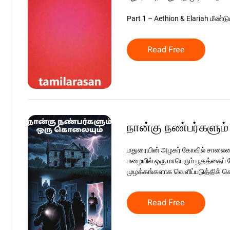
Part 1 – Aethion & Elariah மீண்டும
Read Free
நான்கு நண்பர்களும
மதுரையின் அழகர் கோவில் சாலையை
மழையில் ஒரு மாபெரும் பூதத்தைப்
முழக்கங்களாக வெளிப்படுத்திக் க
Read Free