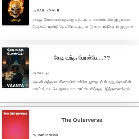
by KATHIRMATHI
தனது வேலைகள் முடிந்து விட்டதால் கான்ஸ்டபிள் முருகனை
தேடிக்கொண்டு வெளியே வந்த ஏட்டு கனகாபிஷேகம் முருகன்
சென்ட்ரியில் நின்று தம் அடித்துக்கொண்டிருப்பதைப் பார்த்தார்.
பார்த்தவர்., ஏய்யா எத்தனை ...
தேடி வந்த பேரன்பே....??
by vaanya
அவன் அந்த மாளிகையின் உள்ளே நுழையும் போது, அவனின்
மனம் போல வெறுமையாக காட்சியளித்தது..இத்தனைக்கும்
நேரம் அப்படி ஒன்றும் அதிகம் ஆகிவிடவில்லை...ஆனாலும்
அவரவர் தங்களின் இரவு ...
The Outerverse
by Tamilarasan