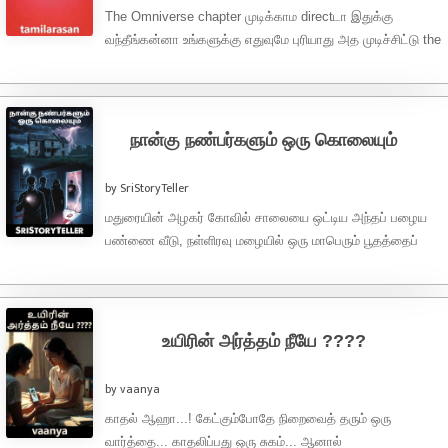
The Omniverse chapter முடிக்காம directடா இதுக்கு
வந்தீங்கன்னா உங்களுக்கு எதுவுமே புரியாது அத முடிச்சிட்டு the
outerverse chapterக்கு வாங்க) Part 1 – ...
நான்கு நண்பர்களும் ஒரு கொலையும்
by SriStoryTeller
மதுரையின் அழகர் கோவில் சாலையை ஒட்டிய அந்தப் பழைய
பண்ணை வீடு, நள்ளிரவு மழையில் ஒரு மாபெரும் பூதத்தைப்
போலக் காட்சியளித்தது. வானம் தன் கோபத்தை ...
உயிரின் அர்த்தம் நீயே ????
by vaanya
காதல் ஆஹா...! கேட்கும்போதே நிறைவைத் தரும் ஒரு
வார்த்தை... காதலிப்பது ஒரு சுகம்... ஆனால்