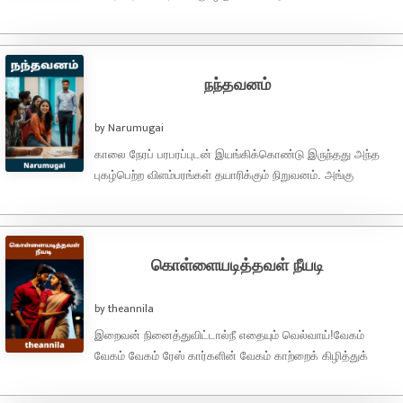
காதலிக்கப்படுவது பேரின்பம்...காதலின் வெற்றி என்பது
திருமணமா..? கொண்டாட்டமா..? காதலின்
வெற்றி...காதலிக்கப்படுவது,காதலுக்காகவே ...
நந்தவனம்
by Narumugai
காலை நேரப் பரபரப்புடன் இயங்கிக்கொண்டு இருந்தது அந்த
புகழ்பெற்ற விளம்பரங்கள் தயாரிக்கும் நிறுவனம். அங்கு
நண்பர்கள் குழு அன்று நடக்கவிருக்கும் கிளைன்ட் மீட்டிங் பற்றி
பேசிகொண்டு ...
கொள்ளையடித்தவள் நீயடி
by theannila
இறைவன் நினைத்துவிட்டால்நீ எதையும் வெல்வாய்!வேகம்
வேகம் வேகம் ரேஸ் கார்களின் வேகம் காற்றைக் கிழித்துக்
கொண்டுப் பறந்தன.சுற்றி நிற்கும் மக்களின் கண்களுக்கு எந்த
கார் முதலிடம் ...