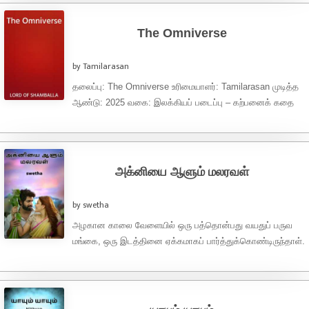
The Omniverse
by Tamilarasan
தலைப்பு: The Omniverse உரிமையாளர்: Tamilarasan முடித்த
ஆண்டு: 2025 வகை: இலக்கியப் படைப்பு – கற்பனைக் கதை
மொழி: தமிழ் Copyright © Tamilarasan 2025. அனைத்து
உரிமைகளும் பாதுகாக்கப்பட்டவை. இந்த படைப்பு ...
அக்னியை ஆளும் மலரவள்
by swetha
அழகான காலை வேளையில் ஒரு பத்தொன்பது வயதுப் பருவ
மங்கை, ஒரு இடத்தினை ஏக்கமாகப் பார்த்துக்கொண்டிருந்தாள்.
அவளின் கண்களைப் பார்த்தாலே தெரிந்துவிடும், பாசத்திற்கு
ஏங்கும் வளர்ந்த ...