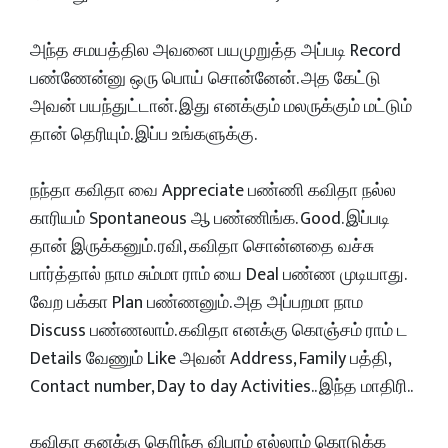
அந்த சமயத்தில அவனை பயமுறுத்த அப்படி Record
பண்ணேன்னு ஒரு பொய் சொன்னேன். அத கேட்டு
அவன் பயந்துட்டான். இது எனக்கும் மலருக்கும் மட்டும்
தான் தெரியும். இப்ப உங்களுக்கு.
நந்தா கவிதா வை Appreciate பண்ணி கவிதா நல்ல
காரியம் Spontaneous ஆ பண்ணிங்க. Good. இப்படி
தான் இருக்கனும். ரவி, கவிதா சொன்னதை வச்சு
பார்த்தால் நாம சும்மா ராம் யை Deal பண்ண முடியாது.
வேற பக்கா Plan பண்ணனும். அத அப்பறமா நாம
Discuss பண்ணலாம். கவிதா எனக்கு கொஞ்சம் ராம் ட
Details வேணும் Like அவன் Address, Family பத்தி,
Contact number, Day to day Activities.. இந்த மாதிரி..
கவிதா தனக்கு தெரிந்த விபரம் எல்லாம் கொடுக்க