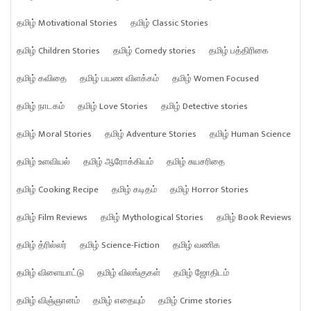
தமிழ் Motivational Stories
தமிழ் Classic Stories
தமிழ் Children Stories
தமிழ் Comedy stories
தமிழ் பத்திரிகை
தமிழ் கவிதை
தமிழ் பயண விளக்கம்
தமிழ் Women Focused
தமிழ் நாடகம்
தமிழ் Love Stories
தமிழ் Detective stories
தமிழ் Moral Stories
தமிழ் Adventure Stories
தமிழ் Human Science
தமிழ் உளவியல்
தமிழ் ஆரோக்கியம்
தமிழ் சுயசரிதை
தமிழ் Cooking Recipe
தமிழ் கடிதம்
தமிழ் Horror Stories
தமிழ் Film Reviews
தமிழ் Mythological Stories
தமிழ் Book Reviews
தமிழ் த்ரில்லர்
தமிழ் Science-Fiction
தமிழ் வணிக
தமிழ் விளையாட்டு
தமிழ் விலங்குகள்
தமிழ் ஜோதிடம்
தமிழ் விஞ்ஞானம்
தமிழ் எதையும்
தமிழ் Crime stories