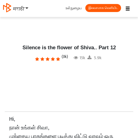
☰
உள்நுழைய
मराठी
இலவசமாக வெளியிட
Silence is the flower of Shiva.. Part 12
(3k)
15k
5.9k
Hi,
நான் உங்கள் சிவா,
முந்தைய பாகங்களை படித்து விட்டு வரவும் ஒரு