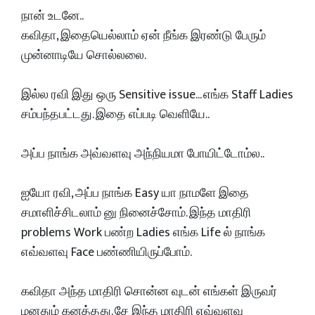
நான் உடனே..
கவிதா, இதையெல்லாம் ஏன் நீங்க இரண்டு பேரும்
முன்னாடியே சொல்லலை.
இல்ல ரவி இது ஒரு Sensitive issue... எங்க Staff Ladies
சம்பந்தபட்டது. இதை எப்படி வெளியே..
அப்ப நாங்க அவ்வளவு அந்நியமா போயிட்டோம்ல..
ஐயோ ரவி, அப்ப நாங்க Easy யா நாமளே இதை
சமாளிச்சிடலாம் னு நினைச்சோம். இந்த மாதிரி
problems Work பண்ற Ladies எங்க Life ல் நாங்க
எவ்வளவு Face பண்ணியிருப்போம்.
கவிதா அந்த மாதிரி சொன்ன வுடன் எங்கள் இருவர்
மனதும் கனத்தது. சே இந்த மாதிரி எவ்வளவு