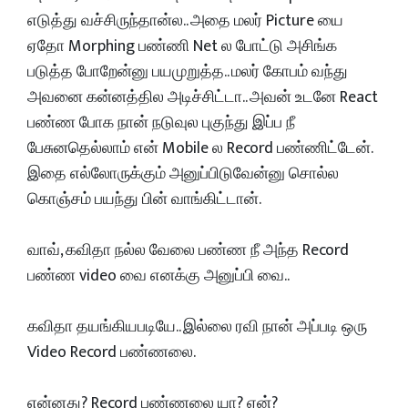
எடுத்து வச்சிருந்தான்ல.. அதை மலர் Picture யை
ஏதோ Morphing பண்ணி Net ல போட்டு அசிங்க
படுத்த போறேன்னு பயமுறுத்த.. மலர் கோபம் வந்து
அவனை கன்னத்தில அடிச்சிட்டா.. அவன் உடனே React
பண்ண போக நான் நடுவுல புகுந்து இப்ப நீ
பேசுனதெல்லாம் என் Mobile ல Record பண்ணிட்டேன்.
இதை எல்லோருக்கும் அனுப்பிடுவேன்னு சொல்ல
கொஞ்சம் பயந்து பின் வாங்கிட்டான்.
வாவ், கவிதா நல்ல வேலை பண்ண நீ அந்த Record
பண்ண video வை எனக்கு அனுப்பி வை..
கவிதா தயங்கியபடியே.. இல்லை ரவி நான் அப்படி ஒரு
Video Record பண்ணலை.
என்னது? Record பண்ணலை யா? ஏன்?