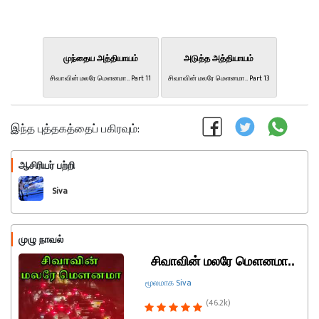
முந்தைய அத்தியாயம்
அடுத்த அத்தியாயம்
சிவாவின் மலரே மௌனமா.. Part 11
சிவாவின் மலரே மௌனமா.. Part 13
இந்த புத்தகத்தைப் பகிரவும்:
ஆசிரியர் பற்றி
பின்பற்றவும்
Siva
முழு நாவல்
சிவாவின் மலரே மௌனமா..
மூலமாக Siva
(46.2k)