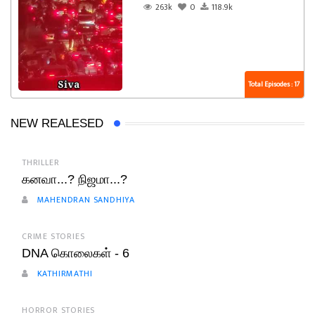
263k
0
118.9k
Total Episodes : 17
NEW REALESED
THRILLER
கனவா...? நிஜமா...?
MAHENDRAN SANDHIYA
CRIME STORIES
DNA கொலைகள் - 6
KATHIRMATHI
HORROR STORIES