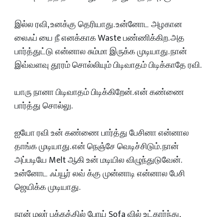
இல்ல ரவி, உனக்கு தெரியாது. உன்னோட அழகான
லைஃப் யை நீ எனக்காக Waste பண்ணிக்கிற. அத
பார்த்துட்டு என்னால சும்மா இருக்க முடியாது. நான்
இவ்வளவு தூரம் சொல்லியும் பிடிவாதம் பிடிக்காதே ரவி.
யாரு நானா பிடிவாதம் பிடிக்கிறேன். என் கண்ணை
பார்த்து சொல்லு.
ஐயோ ரவி உன் கண்ணை பார்த்து பேசினா என்னால
தாங்க முடியாது. என் நெஞ்சே வெடிச்சிடும். நான்
அப்படியே Melt ஆகி உன் மடியில விழுந்துடுவேன்.
உன்னோட ஃப்யூர் லவ் க்கு முன்னாடி என்னால பேசி
ஜெயிக்க முடியாது.
நான் மலர் பக்கத்தில் போய் Sofa வில் உட்கார்ந்து,