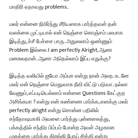
மாதிரி ஏதாவது problems..
மலர் என்னை நிமிர்ந்து சீரியஸாக பார்த்தவள் தன்
வலக்கை முட்டியால் என் நெஞ்சை கொஞ்சம் பலமாக
இடித்து, ச்சீ பேச்சை பாரு.. அதுலலாம் ஒண்ணும்
Problem இல்லை. I am perfectly Alright, ஆனா
மனசுலதான்..‌ ஆனா அதெல்லாம் இப்ப எதுக்கு?
இடித்த வலியில் ஐயோ அம்மா என்று நான் அலற..‌ உடனே
மலர் என் நெஞ்சை மெதுவாக நீவி விட்டு படுவா.. நல்லா
வேணும், எப்படியெல்லாம் என்னை Questions கேட்குற
அசிங்கமா ? என்று என் கண்ணை பார்க்க, எனக்கு மலர்
perfectly alright என்று சொன்ன பதிலில்
சந்தோஷமாகி அவளை பார்த்து புன்னகைத்து,
பக்கத்தில் சந்திர பிம்பம் போன்ற அவள் அழகான
முகத்தை பார்த்து கிறங்கி போய் சித்தி என்று