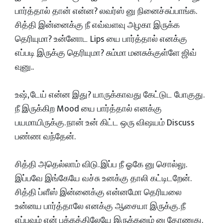
பார்த்தால் தான் என்ன? லவர்ஸ் னு நினைச்சுப்பாங்க.
சித்தி இன்னைக்கு நீ எவ்வளவு அழகா இருக்க
தெரியுமா? உன்னோட Lips யை பார்த்தால் எனக்கு
எப்படி இருக்கு தெரியுமா? சும்மா மனசுக்குள்ளே ஜிவ்
வுனு..
உஷ், டேய் என்ன இது? யாருக்காவது கேட்டுட போகுது.
நீ இருக்கிற Mood யை பார்த்தால் எனக்கு
பயமாயிருக்கு. நான் உன் கிட்ட ஒரு விஷயம் Discuss
பண்ண வந்தேன்.
சித்தி அதெல்லாம் விடு. இப்ப நீ ஓகே னு சொல்லு.
இப்பவே இங்கேயே வச்சு உனக்கு தாலி கட்டிடறேன்.
சித்தி ப்ளீஸ் இன்னைக்கு என்னமோ தெரியலை
உன்னய பார்த்தாலே எனக்கு ஆசையா இருக்கு. நீ
எப்பவும் என் பக்கத்திலேயே இருக்கனும் னு தோணுது.