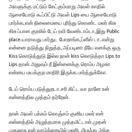
அவளுக்கு மட்டும் கேட்கும்மாறு அவள் காதில்
ஆசையோடு கூப்பிட்டு அவள் Lips யை ஆசையோடு
பார்க்க, என் நிலைமையை புரிந்து கொண்ட மலர் கிசு
கிசு ப்பான குரலில் டேய் ரவி வேண்டாம்டா, இது Public
place. யாராவது பார்துட போறாங்க, ப்ளீஸ் டா.. என்று
என்னை தடுத்து நிறுத்த, அப்படினா நீயே எனக்கு ஒரு
Kiss கொடுத்துடு. இல்ல நான் kiss கொடுத்தா Lips to
Lips தான். அதுவும் நீ இன்னைக்கு ரொம்ப அழகா
என்னய மயக்குற மாதிரி இருக்க. பார்த்துக்கோ.
டேய் ரொம்ப படுத்துறடா. சரி கிட்ட வா நானே உன்
கன்னத்தில முத்தம் தர்றேன்.
நான் அவள் பக்கம் கொஞ்சம் குனிய மலர் என்
கன்னத்தில் அழுத்தமாக முத்தமிட்டாள். முதன்
முதலாக என் வாழ்க்கையில் மலரிடமிருந்து அந்த