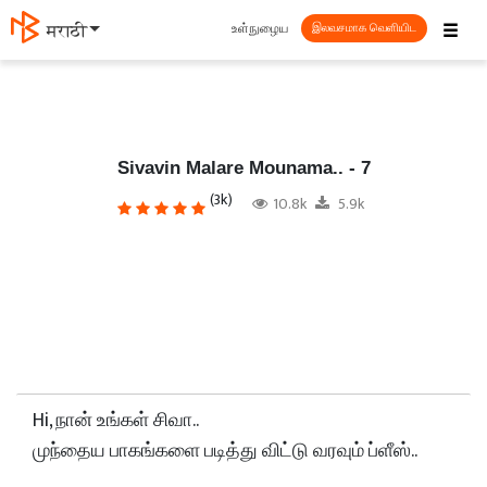
☰
உள்நுழைய
தமிழ்
இலவசமாக வெளியிட
Sivavin Malare Mounama.. - 7
(3k)
10.8k
5.9k
Hi, நான் உங்கள் சிவா..
முந்தைய பாகங்களை படித்து விட்டு வரவும் ப்ளீஸ்..