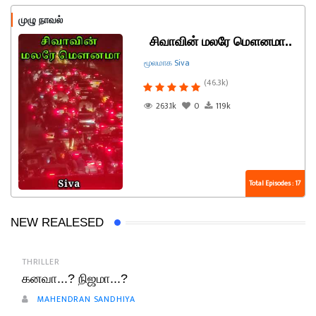
முழு நாவல்
சிவாவின் மலரே மௌனமா..
மூலமாக Siva
(46.3k)
263.1k
0
119k
Total Episodes : 17
NEW REALESED
THRILLER
கனவா...? நிஜமா...?
MAHENDRAN SANDHIYA