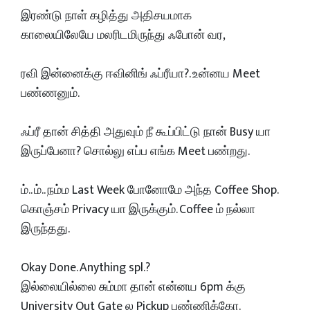
இரண்டு நாள் கழித்து அதிசயமாக
காலையிலேயே மலரிடமிருந்து ஃபோன் வர,
ரவி இன்னைக்கு ஈவினிங் ஃப்ரீயா?. உன்னய Meet
பண்ணனும்.
ஃப்ரீ தான் சித்தி அதுவும் நீ கூப்பிட்டு நான் Busy யா
இருப்பேனா? சொல்லு எப்ப எங்க Meet பண்றது.
ம்.. ம்.. நம்ம Last Week போனோமே அந்த Coffee Shop.
கொஞ்சம் Privacy யா இருக்கும். Coffee ம் நல்லா
இருந்தது.
Okay Done. Anything spl.?
இல்லையில்லை சும்மா தான் என்னய 6pm க்கு
University Out Gate ல Pickup பண்ணிக்கோ.