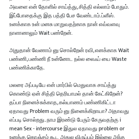
அவளை என் தோளில் சாய்த்து, சித்தி எல்லாம் போதும்.
இப்போதைக்கு இத பத்தி பேச வேண்டாம். ப்ளீஸ்.
உனக்காக உன் மனசு மாறுவதற்காக நான் எவ்வளவு
நாளானாலும் Wait பண்றேன்.
அதுதான் வேணாம் னு சொல்றேன் ரவி, எனக்காக Wait
பண்ணி, பண்ணி நீ உன்னோட நல்ல லைஃப் யை Waste
பண்ணிக்காதே.
மலரை அப்படியே என் மார்பில் மெதுவாக சாய்த்து
கொண்டு ஏன் சித்தி தெரியாமல் தான் கேட்கிறேன்?
தப்பா நினைச்சுக்காத, கல்யாணம் பண்ணிகிட்டா
ஏதாவது Problem வரும் னு நினைக்கிறாயா? அதாவது
எப்படி சொல்றது.. நாம இரண்டு பேரும் சேருவதற்கு i
mean Sex - intercourse இதுல ஏதாவது problem or
உனக்கு கொஞ்சம் கூட அதுல விருப்பம் இல்லை அந்த