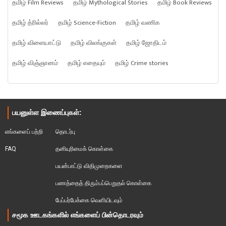
தமிழ் Film Reviews
தமிழ் Mythological Stories
தமிழ் Book Reviews
தமிழ் த்ரில்லர்
தமிழ் Science-Fiction
தமிழ் வணிக
தமிழ் விளையாட்டு
தமிழ் விலங்குகள்
தமிழ் ஜோதிடம்
தமிழ் விஞ்ஞானம்
தமிழ் எதையும்
தமிழ் Crime stories
பயனுள்ள இணைப்புகள்:
எங்களைப் பற்றி
தொடர்பு
FAQ
தனியுரிமைக் கொள்கை
பயன்பாட்டு விதிமுறைகளை
பணத்தைத் திரும்பப்பெறுதல் கொள்கை
பேப்பர்பேக்கை வெளியிடவும்
சமூக ஊடகங்களில் எங்களைப் பின்தொடரவும்