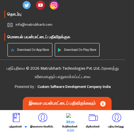
தொடர்பு
info@matrubharti.com
மொபைல் பயன்பாட்டைப் பதிவிறக்குக
Download On App Store
Download On Play Store
பதிப்புரிமை © 2026 Matrubharti Technologies Pvt. Ltd. அனைத்து
உரிமைகளும் பாதுகாக்கப்பட்டவை
Custom Software Development Company India
Powered by :
இலவச பயன்பாட்டைப் பதிவிறக்கவும்
புத்தகங்கள்
இலவசமாக வெளியிட
மேற்கோள்கள்
வீடியோக்கள்
பதிவு செய்தது