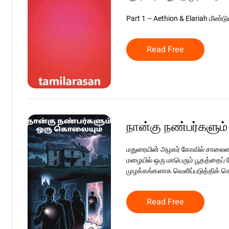
Part 1 – Aethion & Elariah மீண்டும
Read Free
நான்கு நண்பர்களும
மதுரையின் அழகர் கோவில் சாலையை
மழையில் ஒரு மாபெரும் பூதத்தைப்
முழக்கங்களாக வெளிப்படுத்திக் க
Read Free