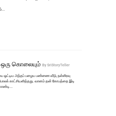
்...
் ஒரு கொலையும்
By SriStoryTeller
 ஒட்டிய அந்தப் பழைய பண்ணை வீடு, நள்ளிரவு
 போலக் காட்சியளித்தது. வானம் தன் கோபத்தை இடி
ொண்டி...