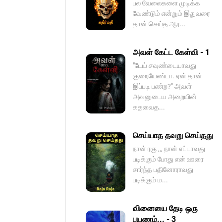
பல வேலைகளை முடிக்க
வேண்டும் என்றும் இதுவரை
தான் செய்த ஆர...
அவள் கேட்ட கேள்வி - 1
"டேய் சவுண்டையாவது
குறையேண்டா. ஏன் தான்
இப்படி பண்ற?" அவள்
அவனுடைய அறையின்
கதவைத...
செய்யாத தவறு செய்தது
நான் ரகு ,,, நான் எட்டாவது
படிக்கும் போது என் ஊரை
சார்ந்த பதினோராவது
படிக்கும் ம...
வினையை தேடி ஒரு
பயணம்... - 3