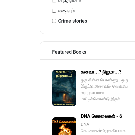
விஞ்ஞானம்
எதையும்
Crime stories
Featured Books
கனவா...? நிஜமா...?
ஒரு சின்ன பொண்ணு...ஒரு
இருட்டு அறையில், வெளியே
வர முடியாமல்
மாட்டிக்கொண்டு இருக்...
DNA கொலைகள் - 6
DNA
கொலைகள்-6முக்கியமான