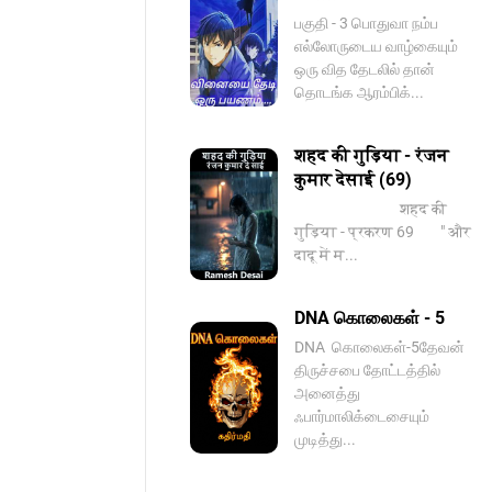
பகுதி - 3 பொதுவா நம்ப
எல்லோருடைய வாழ்கையும்
ஒரு வித தேடலில் தான்
தொடங்க ஆரம்பிக்...
शहद की गुड़िया - रंजन
कुमार देसाई (69)
शहद की
गुड़िया - प्रकरण 69 " और
दादू में म...
DNA கொலைகள் - 5
DNA ️ கொலைகள்-5தேவன்
திருச்சபை தோட்டத்தில்
அனைத்து
ஃபார்மாலிக்டைசையும்
முடித்து...