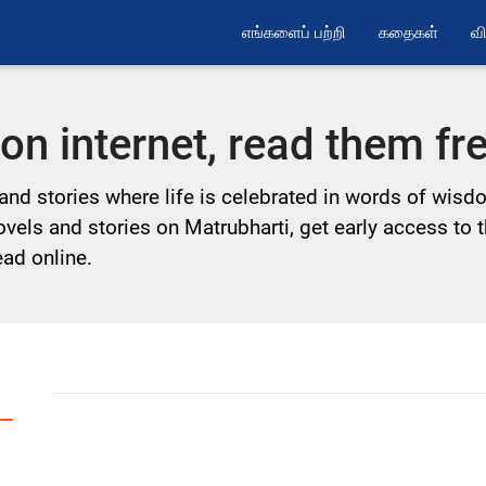
எங்களைப் பற்றி
கதைகள்
வி
 on internet, read them f
and stories where life is celebrated in words of wisd
Novels and stories on Matrubharti, get early access to 
ead online.