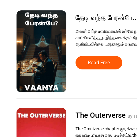
தேடி வந்த பேரன்பே.
அவன் அந்த மாளிகையின் உள்ளே 
காட்சியளித்தது..இத்தனைக்கும் நே
ஆகிவிடவில்லை...ஆனாலும் அவரவர
Read Free
The Outerverse
By T
The Omniverse chapter முடிக்காம
எதுவுமே புரியாது அத முடிச்சிட்டு 