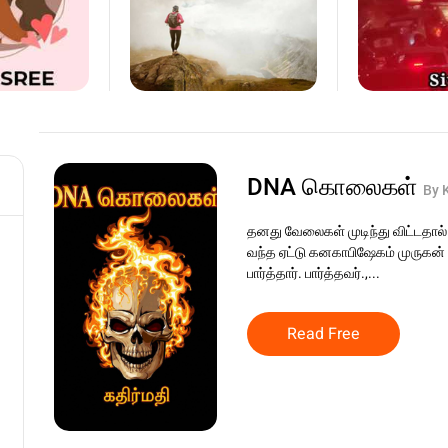
DNA கொலைகள்
By 
தனது வேலைகள் முடிந்து விட்டதா
வந்த ஏட்டு கனகாபிஷேகம் முருகன் ச
பார்த்தார். பார்த்தவர்.,...
Read Free