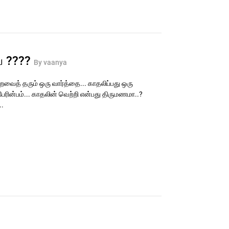
யே ????
By vaanya
வைத் தரும் ஒரு வார்த்தை... காதலிப்பது ஒரு
பேரின்பம்... காதலின் வெற்றி என்பது திருமணமா..?
.