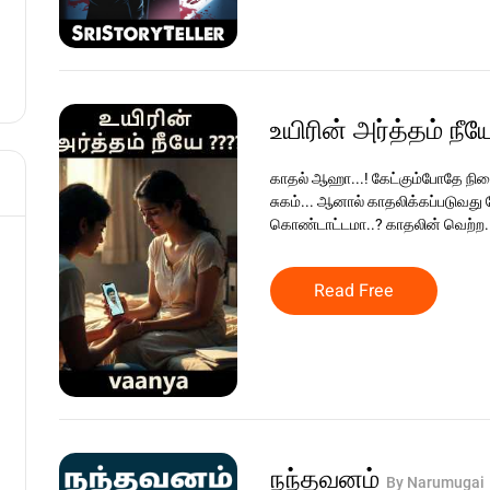
உயிரின் அர்த்தம் நீ
காதல் ஆஹா...! கேட்கும்போதே நிறை
சுகம்... ஆனால் காதலிக்கப்படுவது 
கொண்டாட்டமா..? காதலின் வெற்ற..
Read Free
நந்தவனம்
By Narumugai