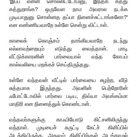
'இப்ப என்ன சொல்லிட்டோம்னு, இந்தக் கத்து
கத்துறாங்க? ஒருவேள நாம அவரால நடக்க
முடியாதுனு சொன்னத தப்பா நினைச்சுட்டாங்களோ?'
என எண்ணியவாறே உள்ளே சென்று விட்டாள்.
காலைக் கொஞ்சம் தாங்கியவாறே நடந்து
எல்லாவற்றையும் எடுத்து வைத்தான். மாடி
வீட்டுக்காரனின் பார்வையால் வந்த கோபம்
கால்வலியை மறக்கச் செய்திருந்தது.
உள்ளே வந்தவன் வீட்டில் பார்வையை சுழற்ற, வீடு
சுத்தமாக இருந்தது. அவளின் பெற்றோரின்
ஃபோட்டோவில் பார்வை படிய, திவ்யா அவங்கம்மா
மாதிரி என நினைத்துக் கொண்டான்.
வந்தவர்களுக்கு காஃபியோடு கிட்சனிலிருந்து
வந்தாள். முடியைச் சுருட்டி கேட்ச் கிளிப்பில்
அடக்கியிருக்க, அதுவும் கிளிப்பிற்குள் அடங்காமல்