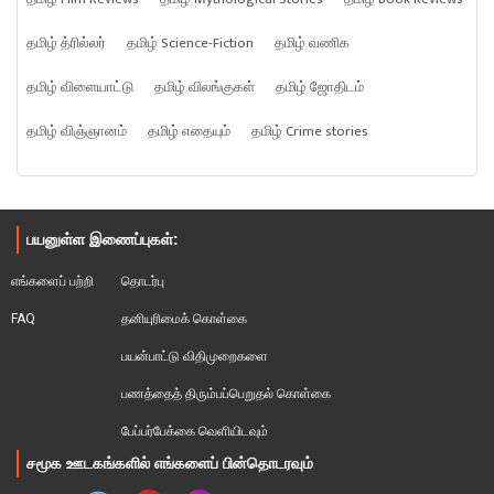
தமிழ் த்ரில்லர்
தமிழ் Science-Fiction
தமிழ் வணிக
தமிழ் விளையாட்டு
தமிழ் விலங்குகள்
தமிழ் ஜோதிடம்
தமிழ் விஞ்ஞானம்
தமிழ் எதையும்
தமிழ் Crime stories
பயனுள்ள இணைப்புகள்:
எங்களைப் பற்றி
தொடர்பு
FAQ
தனியுரிமைக் கொள்கை
பயன்பாட்டு விதிமுறைகளை
பணத்தைத் திரும்பப்பெறுதல் கொள்கை
பேப்பர்பேக்கை வெளியிடவும்
சமூக ஊடகங்களில் எங்களைப் பின்தொடரவும்