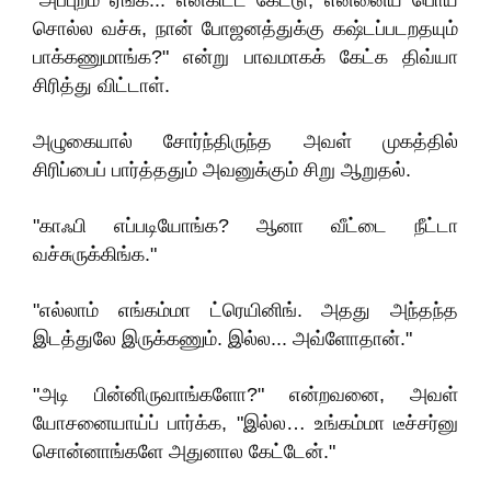
"அப்புறம் ஏங்க... என்கிட்ட கேட்டு, என்னைய பொய்
சொல்ல வச்சு, நான் போஜனத்துக்கு கஷ்டப்படறதயும்
பாக்கணுமாங்க?" என்று பாவமாகக் கேட்க திவ்யா
சிரித்து விட்டாள்.
அழுகையால் சோர்ந்திருந்த அவள் முகத்தில்
சிரிப்பைப் பார்த்ததும் அவனுக்கும் சிறு ஆறுதல்.
"காஃபி எப்படியோங்க? ஆனா வீட்டை நீட்டா
வச்சுருக்கிங்க."
"எல்லாம் எங்கம்மா ட்ரெயினிங். அதது அந்தந்த
இடத்துலே இருக்கணும். இல்ல... அவ்ளோதான்."
"அடி பின்னிருவாங்களோ?" என்றவனை, அவள்
யோசனையாய்ப் பார்க்க, "இல்ல… உங்கம்மா டீச்சர்னு
சொன்னாங்களே அதுனால கேட்டேன்."