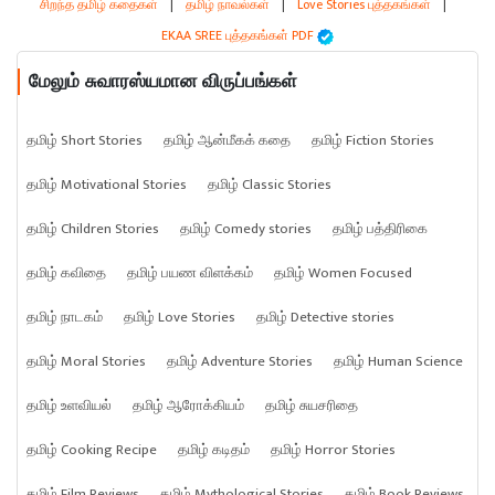
சிறந்த தமிழ் கதைகள்
|
தமிழ் நாவல்கள்
|
Love Stories புத்தகங்கள்
|
EKAA SREE புத்தகங்கள் PDF
மேலும் சுவாரஸ்யமான விருப்பங்கள்
தமிழ் Short Stories
தமிழ் ஆன்மீகக் கதை
தமிழ் Fiction Stories
தமிழ் Motivational Stories
தமிழ் Classic Stories
தமிழ் Children Stories
தமிழ் Comedy stories
தமிழ் பத்திரிகை
தமிழ் கவிதை
தமிழ் பயண விளக்கம்
தமிழ் Women Focused
தமிழ் நாடகம்
தமிழ் Love Stories
தமிழ் Detective stories
தமிழ் Moral Stories
தமிழ் Adventure Stories
தமிழ் Human Science
தமிழ் உளவியல்
தமிழ் ஆரோக்கியம்
தமிழ் சுயசரிதை
தமிழ் Cooking Recipe
தமிழ் கடிதம்
தமிழ் Horror Stories
தமிழ் Film Reviews
தமிழ் Mythological Stories
தமிழ் Book Reviews