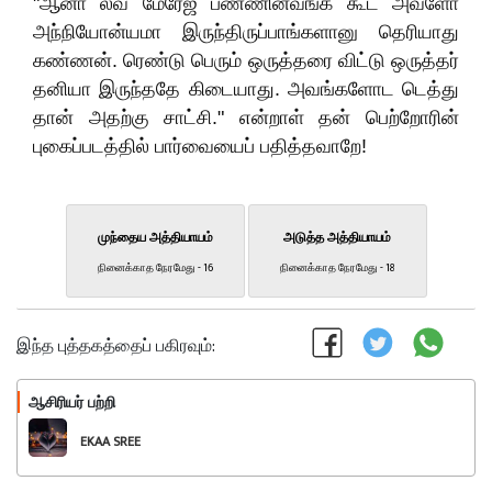
"ஆனா லவ் மேரேஜ் பண்ணினவங்க கூட அவ்ளோ
அந்நியோன்யமா இருந்திருப்பாங்களானு தெரியாது
கண்ணன். ரெண்டு பெரும் ஒருத்தரை விட்டு ஒருத்தர்
தனியா இருந்ததே கிடையாது. அவங்களோட டெத்து
தான் அதற்கு சாட்சி." என்றாள் தன் பெற்றோரின்
புகைப்படத்தில் பார்வையைப் பதித்தவாறே!
முந்தைய அத்தியாயம்
அடுத்த அத்தியாயம்
நினைக்காத நேரமேது - 16
நினைக்காத நேரமேது - 18
இந்த புத்தகத்தைப் பகிரவும்:
ஆசிரியர் பற்றி
பின்பற்றவும்
EKAA SREE