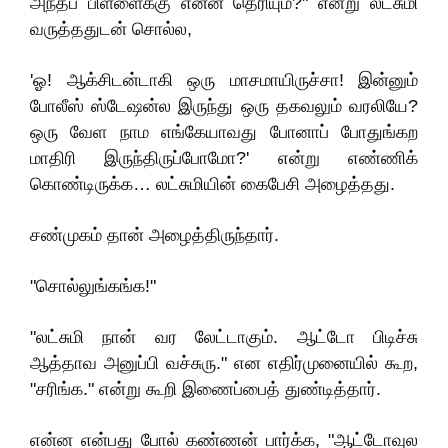
அந்தப் பிள்ளைக்கு என்ன தெரியும்?" என்று லட்சுமி
வருத்ததுடன் சொல்ல,
'ஓ! ஆக்சிடன்டாகி ஒரு மாசமாயிருச்சா! இன்னும்
போலீஸ் ஸ்டேஷன்ல இருந்து ஒரு தகவலும் வரலியே?
ஒரு வேள நாம எங்கேயாவது போனாப் போதுங்கற
மாதிரி இருந்திருப்போமோ?' என்று எண்ணிக்
கொண்டிருக்க… லட்சுமியின் கைபேசி அழைத்தது.
சண்முகம் தான் அழைத்திருந்தார்.
"சொல்லுங்கங்க!"
"லட்சுமி நான் வர லேட்டாகும். ஆட்டோ பிடிச்சு
ஆத்தாவ அனுப்பி வச்சுரு." என எதிர்முனையில் கூற,
"சரிங்க." என்று கூறி இணைப்பைத் துண்டித்தார்.
என்ன என்பது போல் கண்ணன் பார்க்க, "ஆட்டோவுல