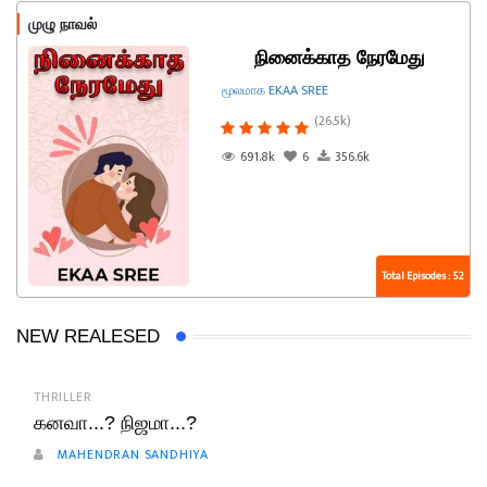
முழு நாவல்
நினைக்காத நேரமேது
மூலமாக EKAA SREE
(26.5k)
691.8k
6
356.6k
Total Episodes : 52
NEW REALESED
THRILLER
கனவா...? நிஜமா...?
MAHENDRAN SANDHIYA