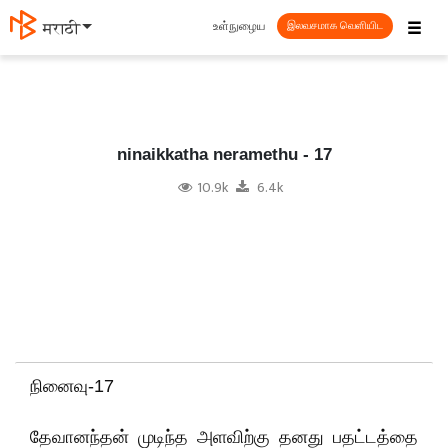
☰
உள்நுழைய
தமிழ்
இலவசமாக வெளியிட
ninaikkatha neramethu - 17
10.9k
6.4k
நினைவு-17
தேவானந்தன் முடிந்த அளவிற்கு தனது பதட்டத்தை