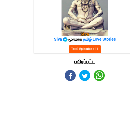
Siva
மூலமாக
தமிழ் Love Stories
Total Episodes : 11
பகிரப்பட்ட