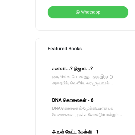
Whatsapp
Featured Books
கனவா...? நிஜமா...?
ஒரு சின்ன பொண்ணு...ஒரு இருட்டு
அறையில், வெளியே வர முடியாமல்...
DNA கொலைகள் - 6
DNA கொலைகள்-6முக்கியமான பல
வேலைகளை முடிக்க வேண்டும் என்றும்...
அவள் கேட்ட கேள்வி - 1