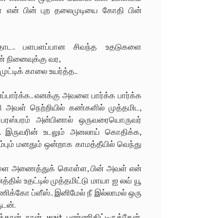
 என் பின் புற தலைமுடியை கோதி பின்
ட.. பளபளப்பான சிவந்த உதடுகளை
ன் நினைவுக்கு வர,
ட்டிக் காலை உயர்த்த..
ப்பார்க்க.. எனக்கு அவளை பார்க்க பார்க்க
ி அவள் நெற்றியில் கண்களில் முத்தமிட,
பரஸ்பரம் அன்பினால் ஒருவரையொருவர்
 இருவரின் உடலும் அனலாய் கொதிக்க,
்பும் மனதும் ஒன்றாக காமத்தீயில் வெந்து
அவளை அணைத்துக் கொள்ள, பின் அவள் என்
தில் உதட்டில் முத்தமிட்டு மாயா ஐ லவ் யூ
க்கோ ப்ளீஸ்.. இனிமேல் நீ இல்லாமல் ஒரு
டன்.
தான் நான் wait பண்ணிகிட்டிருக்கேன்.