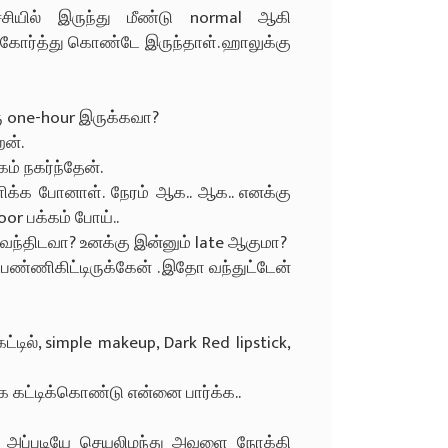
சியில் இருந்து மீண்டு normal ஆகி
ோர்த்து கொண்டே இருந்தாள். ஹாலுக்கு
ரு one-hour இருக்கவா?
ேன்.
ம் நகர்ந்தேன்.
ளிக்க போனாள். நேரம் ஆக.. ஆக.. எனக்கு
or பக்கம் போய்..
்டு வந்திடவா? உனக்கு இன்னும் late ஆகுமா?
e பண்ணிகிட்டிருக்கேன் . இதோ வந்துட்டேன்
ட்டில், simple makeup, Dark Red lipstick,
ே கட்டிக்கொண்டு என்னை பார்க்க..
ன் அப்படியே செயலிழந்து அவளை நோக்கி