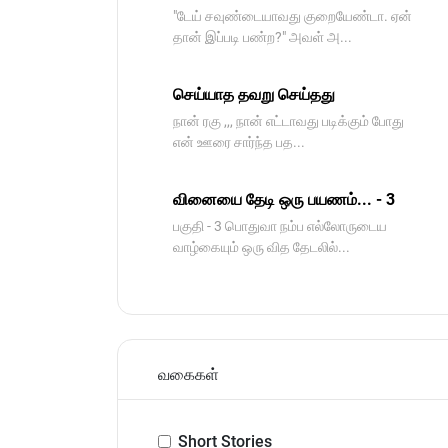
"டேய் சவுண்டையாவது குறையேண்டா. ஏன்
தான் இப்படி பண்ற?" அவள் அ...
செய்யாத தவறு செய்தது
நான் ரகு ,,, நான் எட்டாவது படிக்கும் போது
என் ஊரை சார்ந்த பத...
வினையை தேடி ஒரு பயணம்... - 3
பகுதி - 3 பொதுவா நம்ப எல்லோருடைய
வாழ்கையும் ஒரு வித தேடலில்...
வகைகள்
Short Stories