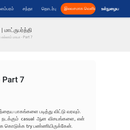
ளம்பரம்
சந்தா
தொடர்பு
இலவசமாக வெளியிட
உள்நுழைய 
 மாட்ருபர்த்தி
 எல்லாம் மாயா - Part 7
 Part 7
முந்தைய பாகங்களை படித்து விட்டு வரவும்.
ி நடக்கும் casual ஆன விசயங்களை, என்
யாக கொடுக்க try பண்ணியிருக்கேன்.