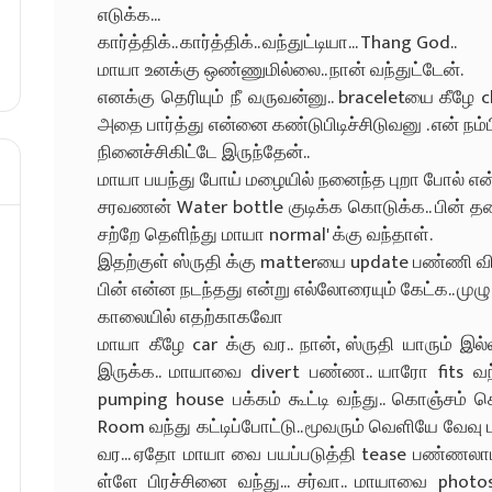
எடுக்க...
கார்த்திக்.. கார்த்திக்.. வந்துட்டியா... Thang God..
மாயா உனக்கு ஒண்ணுமில்லை.. நான் வந்துட்டேன்.
எனக்கு தெரியும் நீ வருவன்னு.. braceletயை கீழே cl
அதை பார்த்து என்னை கண்டுபிடிச்சிடுவனு . என் ந
நினைச்சிகிட்டே இருந்தேன்..
மாயா பயந்து போய் மழையில் நனைந்த புறா போல் என
சரவணன் Water bottle குடிக்க கொடுக்க.. பின் 
சற்றே தெளிந்து மாயா normal' க்கு வந்தாள்.
இதற்குள் ஸ்ருதி க்கு matterயை update பண்ணி வி
பின் என்ன நடந்தது என்று எல்லோரையும் கேட்க.. முழு
காலையில் எதற்காகவோ
மாயா கீழே car க்கு வர..‌ நான், ஸ்ருதி யாரும் இ
இருக்க.. மாயாவை divert பண்ண.. யாரோ fits வந்த
pumping house பக்கம் கூட்டி வந்து.. கொஞ்சம் 
Room வந்து கட்டிப்போட்டு.. மூவரும் வெளியே வேவு ப
வர... ஏதோ மாயா வை பயப்படுத்தி tease பண்ணலாம்
ள்ளே பிரச்சினை வந்து... சர்வா.. மாயாவை photo