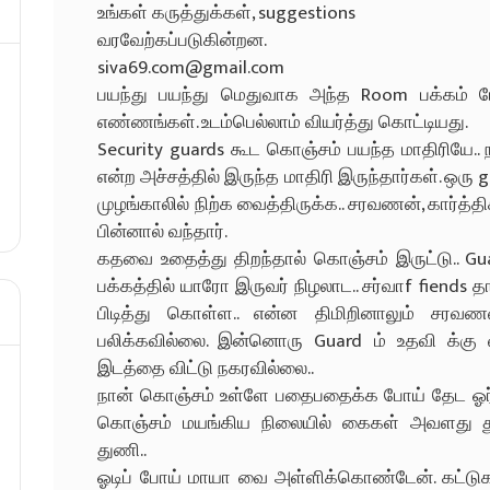
உங்கள் கருத்துக்கள், suggestions
வரவேற்கப்படுகின்றன.
siva69.com@gmail.com
பயந்து பயந்து மெதுவாக அந்த Room பக்கம்
எண்ணங்கள். உடம்பெல்லாம் வியர்த்து கொட்டியது.
Security guards கூட கொஞ்சம் பயந்த மாதிரியே..
என்ற அச்சத்தில் இருந்த மாதிரி இருந்தார்கள். ஒரு 
முழங்காலில் நிற்க வைத்திருக்க.. சரவணன், கார்த்திக
பின்னால் வந்தார்.
கதவை உதைத்து திறந்தால் கொஞ்சம் இருட்டு.. Gua
பக்கத்தில் யாரோ இருவர் நிழலாட.. சர்வாf fiends 
பிடித்து கொள்ள.. என்ன திமிறினாலும் சரவணன
பலிக்கவில்லை. இன்னொரு Guard ம் உதவி க்கு வர
இடத்தை விட்டு நகரவில்லை..
நான் கொஞ்சம் உள்ளே பதைபதைக்க போய் தேட ஓர் ம
கொஞ்சம் மயங்கிய நிலையில் கைகள் அவளது துப்ப
துணி..
ஓடிப் போய் மாயா வை அள்ளிக்கொண்டேன். கட்டு