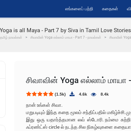
எங்களைப் பற்றி
கதைகள்
வி
Yoga is all Maya - Part 7 by Siva in Tamil Love Stories |
தமிழ் நாவல்கள்
சிவாவின் Yoga எல்லாம் மாயா - Part 7 - நாவல்கள்
சிவாவின் Yoga
சிவாவின் Yoga எல்லாம் மாயா -
(1.5k)
4.6k
8.4k
நான் உங்கள் சிவா.
மறுபடியும் இந்த கதை மூலம் சந்திப்பதில் மகிழ்ச்சி. 
இது ஒரு யதார்த்தமான லவ் ஸ்டோரி. நம்மை சுற்ற
ஃப்ரண்ட்ஸ் circle ல் நடந்த சில நிகழ்வுகளை கதை