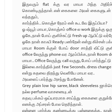
இருவரும் flat க்கு வர மாயா அந்த அதிர்ச்
கொண்டிருந்தாள். என் கைகளை அவள் கைகளுடன் க
வந்ததும்,
கார்த்திக்… கொஞ்ச நேரம் என் கூடவே இருப்பியா?
ஓ ஷ்யூர் மாயா, கொஞ்சம் office ல work இருக்கு ஒ
ஓகே, நான் போய் குளிச்சுட்டு fresh up ஆயிட்டு வர்ற
ஓகே நான் காஃபி Ready பண்றேன் என்று கிச்சன் பக்க
மாயா Room க்குள் போய் door சாத்தி விட்டு கு
office லேருந்து phone வர ஆரம்பிக்க, நான் Room do
மாயா... Office லேருந்து call வருது, போய் பார்த்துட
இல்லை. கார்த்திக் just few Seconds.. dress chang
என்று கதவை திறந்து வெளியே மாயா வர..
அவளைப் பார்த்து அசந்து போனேன்.
Grey plain low hip saree, black sleeveless ஜாக்கெ
நல்ல perfume வாசனையுடன்
கதவு பக்கம் ஒய்யாரமாக சாய்ந்து கைகளை குறுக்க
எனக்கு அப்சரஸ் போல தெரிந்தாள்.
என்னை பார்த்து கண்ணடித்து புன்னகைக்க.. நா