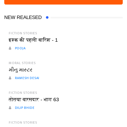
NEW REALESED
FICTION STORIES
इश्क की पहली बारिश - 1
POOJA
MORAL STORIES
મીનુ માસ્ટર
RAMESH DESAI
FICTION STORIES
तोतया वारसदार - भाग 63
DILIP BHIDE
FICTION STORIES