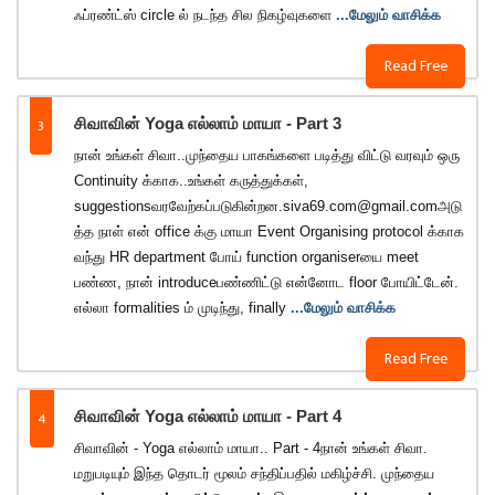
ஃப்ரண்ட்ஸ் circle ல் நடந்த சில நிகழ்வுகளை
...மேலும் வாசிக்க
Read Free
3
சிவாவின் Yoga எல்லாம் மாயா - Part 3
நான் உங்கள் சிவா..முந்தைய பாகங்களை படித்து விட்டு வரவும் ஒரு
Continuity க்காக..உங்கள் கருத்துக்கள்,
suggestionsவரவேற்கப்படுகின்றன.siva69.com@gmail.comஅடு
த்த நாள் என் office க்கு மாயா Event Organising protocol க்காக
வந்து HR department போய் function organiserயை meet
பண்ண, நான் introduceபண்ணிட்டு என்னோட floor போயிட்டேன்.
எல்லா formalities ம் முடிந்து, finally
...மேலும் வாசிக்க
Read Free
4
சிவாவின் Yoga எல்லாம் மாயா - Part 4
சிவாவின் - Yoga எல்லாம் மாயா.. Part - 4நான் உங்கள் சிவா.
மறுபடியும் இந்த தொடர் மூலம் சந்திப்பதில் மகிழ்ச்சி. முந்தைய