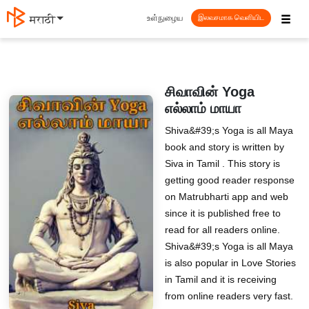
☰
உள்நுழைய
मराठी
இலவசமாக வெளியிட
சிவாவின் Yoga
எல்லாம் மாயா
Shiva&#39;s Yoga is all Maya
book and story is written by
Siva in Tamil . This story is
getting good reader response
on Matrubharti app and web
since it is published free to
read for all readers online.
Shiva&#39;s Yoga is all Maya
is also popular in Love Stories
in Tamil and it is receiving
from online readers very fast.