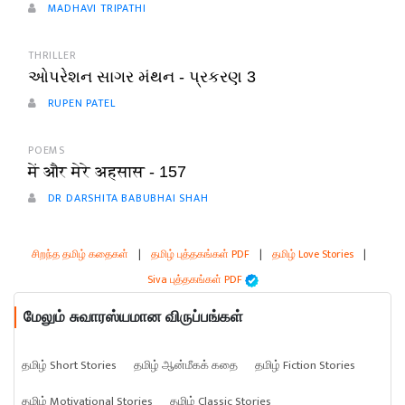
MADHAVI TRIPATHI
THRILLER
ઓપરેશન સાગર મંથન - પ્રકરણ 3
RUPEN PATEL
POEMS
में और मेरे अहसास - 157
DR DARSHITA BABUBHAI SHAH
சிறந்த தமிழ் கதைகள்
|
தமிழ் புத்தகங்கள் PDF
|
தமிழ் Love Stories
|
Siva புத்தகங்கள் PDF
மேலும் சுவாரஸ்யமான விருப்பங்கள்
தமிழ் Short Stories
தமிழ் ஆன்மீகக் கதை
தமிழ் Fiction Stories
தமிழ் Motivational Stories
தமிழ் Classic Stories