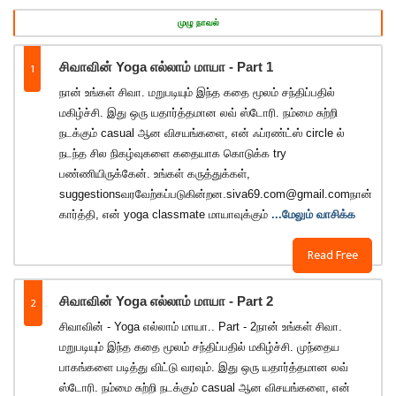
முழு நாவல்
1
சிவாவின் Yoga எல்லாம் மாயா - Part 1
நான் உங்கள் சிவா. மறுபடியும் இந்த கதை மூலம் சந்திப்பதில்
மகிழ்ச்சி. இது ஒரு யதார்த்தமான லவ் ஸ்டோரி. நம்மை சுற்றி
நடக்கும் casual ஆன விசயங்களை, என் ஃப்ரண்ட்ஸ் circle ல்
நடந்த சில நிகழ்வுகளை கதையாக கொடுக்க try
பண்ணியிருக்கேன். உங்கள் கருத்துக்கள்,
suggestionsவரவேற்கப்படுகின்றன.siva69.com@gmail.comநான்
கார்த்தி, என் yoga classmate மாயாவுக்கும்
...மேலும் வாசிக்க
Read Free
2
சிவாவின் Yoga எல்லாம் மாயா - Part 2
சிவாவின் - Yoga எல்லாம் மாயா.. Part - 2நான் உங்கள் சிவா.
மறுபடியும் இந்த கதை மூலம் சந்திப்பதில் மகிழ்ச்சி. முந்தைய
பாகங்களை படித்து விட்டு வரவும். இது ஒரு யதார்த்தமான லவ்
ஸ்டோரி. நம்மை சுற்றி நடக்கும் casual ஆன விசயங்களை, என்