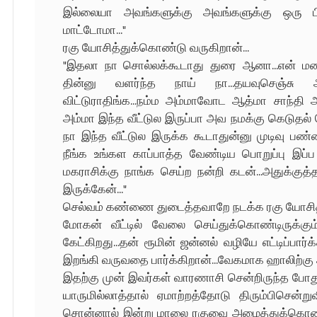
இல்லையா அவங்களுக்கு அவங்களுக்கு ஒரு பி
மாட்டோமா..."
ரகு யோசித்துக்கொண்டு வருகிறான்...
"இதலா நா சொல்லக்கூடாது துரை ஆனா...என் மன
தின்னு வளர்ந்த நாய் நா...தயவுசெஞ்சு அ
விட்டுராதிங்க...நம்ம அம்மாவோட ஆத்மா சாந்தி 
அம்மா இந்த வீட்டுல இருப்பா அவ நமக்கு கெடுதல் ச
நா இந்த வீட்டுல இருக்க கூடாதுன்னு முடிவு பண
நீங்க உங்கள காப்பாத்த வேண்டிய பொறுப்பு இப்
மகராசிக்கு நாங்க செய்ற நன்றி கடன்...அதுக்குத்த
இருக்கேன்..."
செல்வம் கண்ணை துடைத்தவாறே நடக்க ரகு யோசித
மோகன் வீட்டில் வேலை செய்துக்கொண்டிருக்கும
கேட்கிறது...தன் ரூமின் ஜன்னல் வழியே எட்டிப்பார்க்
இறங்கி வருவதை பார்க்கிறான்...வேகமாக ஹாலிற்க
இதற்கு முன் இவர்கள் வாரணாசி சென்றிருந்த போதும
யாருமில்லாத்தால் ஏமாற்றத்தோடு திரும்பிசென்
சொன்னால் இன்று மாலை ரகுவை அழைத்துக்கொண்டு அ