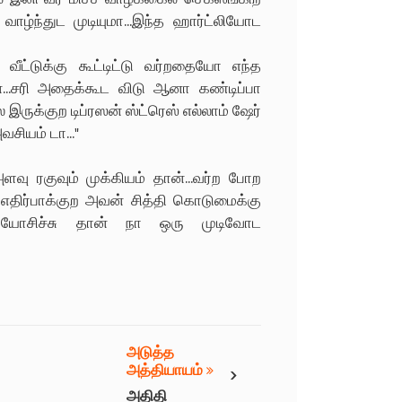
ழ்ந்துட முடியுமா...இந்த ஹார்ட்லியோட
வீட்டுக்கு கூட்டிட்டு வர்றதையோ எந்த
...சரி அதைக்கூட விடு ஆனா கண்டிப்பா
ுக்குற டிப்ரஸன் ஸ்ட்ரெஸ் எல்லாம் ஷேர்
சியம் டா..."
ளவு ரகுவும் முக்கியம் தான்...வர்ற போற
ர்பாக்குற அவன் சித்தி கொடுமைக்கு
் யோசிச்சு தான் நா ஒரு முடிவோட
அடுத்த
›
அத்தியாயம்
அதிதி