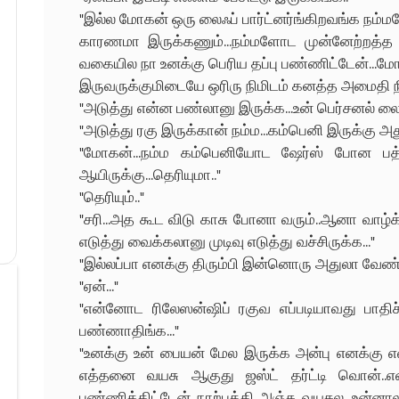
"இல்ல மோகன் ஒரு லைஃப் பார்ட்னர்ங்கிறவங்க நம்ம
காரணமா இருக்கணும்...நம்மளோட முன்னேற்றத்த 
வகையில நா உனக்கு பெரிய தப்பு பண்ணிட்டேன்...மோகன
இருவருக்குமிடையே ஒரிரு நிமிடம் கனத்த அமைதி ந
"அடுத்து என்ன பண்லானு இருக்க...உன் பெர்சனல் லைஃ
"அடுத்து ரகு இருக்கான் நம்ம...கம்பெனி இருக்கு அ
"மோகன்...நம்ம கம்பெனியோட ஷேர்ஸ் போன பத்து
ஆயிருக்கு...தெரியுமா.."
"தெரியும்.."
"சரி...அத கூட விடு காசு போனா வரும்..ஆனா வாழ்க
எடுத்து வைக்கலானு முடிவு எடுத்து வச்சிருக்க..."
"இல்லப்பா எனக்கு திரும்பி இன்னொரு அதுலா வேண்டா
"ஏன்..."
"என்னோட ரிலேஸன்ஷிப் ரகுவ எப்படியாவது பாதி
பண்ணாதிங்க..."
"உனக்கு உன் பையன் மேல இருக்க அன்பு எனக்கு எ
எத்தனை வயசு ஆகுது ஜஸ்ட் தர்ட்டி வொன்..
பண்ணிக்கிட்டேன் நாற்பத்தி அஞ்சு வயசுல...உன்ன