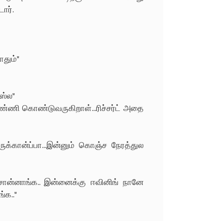
ார்.
தும்"
ஸ்ல"
தண்ணி கொண்டுவருகிறாள்...ரிச்சர்ட் அதை
ுக்கான்ப்பா...இன்னும் கொஞ்ச நேரத்துல
சொன்னாங்க.. இன்னைக்கு ஈவினிங் நானே
்க.."