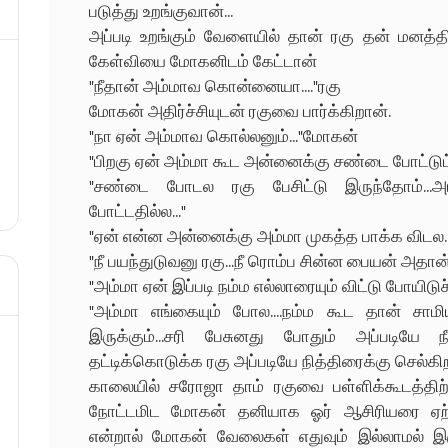
படுத்து உறங்குவான்...
அப்படி உறங்கும் வேளையில் தான் ரகு தன் மனத்த
கேள்வியை மோகனிடம் கேட்டான்
"நீதான் அம்மாவ கொன்னையா...."ரகு
மோகன் அதிர்ச்சியுடன் ரகுவை பார்க்கிறான்.
"நா ஏன் அம்மாவ கொல்லனும்..."மோகன்
"பிறகு ஏன் அம்மா கூட அன்னைக்கு சண்டை போட்டுட்ட
"சண்டை போடல ரகு பேசிட்டு இருந்தோம்...அம
போட்டதில்ல..."
"ஏன் என்ன அன்னைக்கு அம்மா முகத்த பாக்க விடல..
"நீ பயந்துடுவனு ரகு...நீ ரொம்ப சின்ன பையன் அதான்
"அம்மா ஏன் இப்படி நம்ம எல்லாரையும் விட்டு போயிடுச்ச
"அம்மா எங்கையும் போல....நம்ம கூட தான் சாமி
இருக்கும்...சரி பேசுனது போதும் அப்படியே ந
தட்டிக்கொடுக்க ரகு அப்படியே நித்திரைக்கு செல்கி
காலையில் சரோஜா தாம் ரகுவை பள்ளிக்கூடத்திற்கு
நோட்டமிட மோகன் தனியாக ஓர் ஆசிரியரை ஏற்பாட
என்றால் மோகன் வேலைகள் எதுவும் இல்லாமல் இர