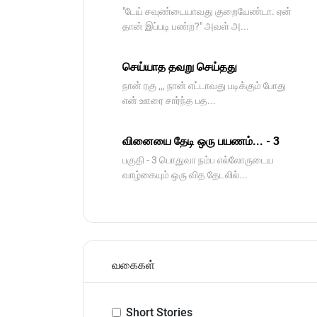
"டேய் சவுண்டையாவது குறையேண்டா. ஏன்
தான் இப்படி பண்ற?" அவள் அ...
செய்யாத தவறு செய்தது
நான் ரகு ,,, நான் எட்டாவது படிக்கும் போது
என் ஊரை சார்ந்த பத...
வினையை தேடி ஒரு பயணம்... - 3
பகுதி - 3 பொதுவா நம்ப எல்லோருடைய
வாழ்கையும் ஒரு வித தேடலில்...
வகைகள்
Short Stories