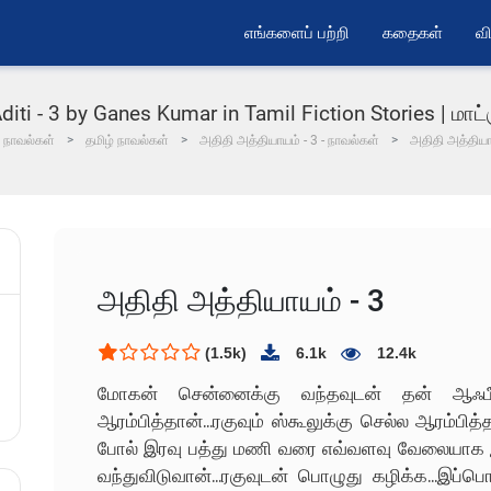
எங்களைப் பற்றி
கதைகள்
வி
iti - 3 by Ganes Kumar in Tamil Fiction Stories | மாட்ர
நாவல்கள்
தமிழ் நாவல்கள்
அதிதி அத்தியாயம் - 3 - நாவல்கள்
அதிதி அத்தியா
அதிதி அத்தியாயம் - 3
(1.5k)
6.1k
12.4k
மோகன் சென்னைக்கு வந்தவுடன் தன் ஆஃப
ஆரம்பித்தான்...ரகுவும் ஸ்கூலுக்கு செல்ல ஆரம்பி
போல் இரவு பத்து மணி வரை எவ்வளவு வேலையாக இரு
வந்துவிடுவான்...ரகுவுடன் பொழுது கழிக்க...இப்