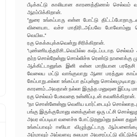
பீடிக்கட்டு காலியான காரணத்தினால் செல்வம் வ
ஆரம்பிக்கிறான்.
"துரை உங்கப்பாரு என்ன போட்டு திட்டப்போறாரு..
விளையாட வச்ச மாதிரி...அப்பவே போவோம்னு ச
வெயில.."
ரகு கெக்கபுக்கவென்று சிரிக்கிறான்.
"புண்ணியத்தரிசி...வெயில்ல கஷ்டப்படாத செல்வம்
தர்ற சொல்றேன்னு சொல்லிச்சு ரெண்டு நாளைக்கு ம
ஆக்கிட்டானுங்க இனி என்ன மாறியான பரதேசி எல்ல
வேலைய மட்டு வாங்குவாறு ஆனா மரத்துல காய்க
கேப்பாறு..எல்லா உங்கப்பா தப்புன்னு சொல்லமுடியாது
காரணம்...அவதான் நல்லா இருந்த மனுஷன இப்படி மாத்
ரகு செல்வம் பேசுவதை உன்னிப்புடன் கவனிக்கிறான்.
"நா சொன்னேன்னு வெளிய யார்ட்டையும் சொல்லாத..ந
பங்கு இருக்குமோனு எனக்குள்ள ஒரு பட்சி சொல்லுத
அவர எப்படியா வளைச்சு போட்டுறனும்னு நல்லா தல
உங்கப்பாவும் ஈஸியா விழுந்துட்டாரு ஆம்பளைங்
அம்மாவும் அவ்வளவு சுலபமா அவசரப்பட்டு விட்டுக்