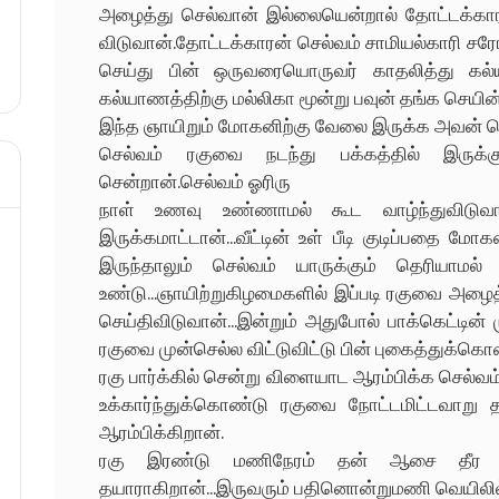
அழைத்து செல்வான் இல்லையென்றால் தோட்டக்கார
விடுவான்.தோட்டக்காரன் செல்வம் சாமியல்காரி 
செய்து பின் ஒருவரையொருவர் காதலித்து கல்
கல்யாணத்திற்கு மல்லிகா மூன்று பவுன் தங்க செயின
இந்த ஞாயிறும் மோகனிற்கு வேலை இருக்க அவன் செல
செல்வம் ரகுவை நடந்து பக்கத்தில் இருக்கு
சென்றான்.செல்வம் ஓரிரு
நாள் உணவு உண்ணாமல் கூட வாழ்ந்துவிடுவா
இருக்கமாட்டான்...வீட்டின் உள் பீடி குடிப்பதை மோ
இருந்தாலும் செல்வம் யாருக்கும் தெரியாமல் தோ
உண்டு...ஞாயிற்றுகிழமைகளில் இப்படி ரகுவை அழைத்
செய்திவிடுவான்...இன்றும் அதுபோல் பாக்கெட்டின்
ரகுவை முன்செல்ல விட்டுவிட்டு பின் புகைத்துக்கொண
ரகு பார்க்கில் சென்று விளையாட ஆரம்பிக்க செல்வம்
உக்கார்ந்துக்கொண்டு ரகுவை நோட்டமிட்டவாறு 
ஆரம்பிக்கிறான்.
ரகு இரண்டு மணிநேரம் தன் ஆசை தீர விளைய
தயாராகிறான்...இருவரும் பதினொன்றுமணி வெயிலில்