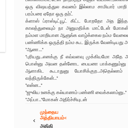
ஒரு விஷயத்துல கவனம் இல்லாம சாமியார் மாறி வா
பரம்பரை ஏதோ ஒரு தர்ட்
க்ளாஸ் ப்ராஸ்டிட்யூட் கிட்ட போறதோ அத இந்த 
காலத்துலையும் நா அனுமதிக்க மாட்டேன் மோகன்
நம்மள மாறியான ஆளுங்க வாழ்க்கைல நம்ம வேலைல இர
பண்ணிக்க ஒருத்தி நம்ம கூட இருக்க வேண்டியது அவ
"ஆனா...."
"புரியது...எனக்கு நீ எவ்வளவு முக்கியமோ அதே அ
பொன்னு அவன தன்னோட பையனா பாக்கணும்னு எதி
ஆளாகிட கூடாதுனு யோசிக்குற...அதெல்லாம
வந்திருக்கேன்..."
"என்ன..."
"ஜுலிய உனக்கு கல்யாணம் பண்ணி வைக்கலாம்னு.."
"அப்பா..."மோகன் அதிர்ச்சியுடன்
முந்தைய
‹
அத்தியாயம்
அதிதி