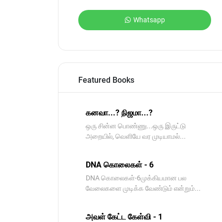
Whatsapp
Featured Books
கனவா...? நிஜமா...?
ஒரு சின்ன பொண்ணு...ஒரு இருட்டு
அறையில், வெளியே வர முடியாமல்...
DNA கொலைகள் - 6
DNA கொலைகள்-6முக்கியமான பல
வேலைகளை முடிக்க வேண்டும் என்றும்...
அவள் கேட்ட கேள்வி - 1