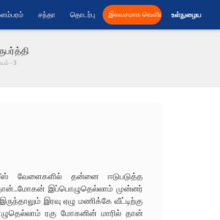
ளம்பரம்
சந்தா
தொடர்பு
இலவசமாக வெளியிட
உள்நுழைய 
ுபர்த்தி
யம் - 3
ீஸ் வேளைகளில் தன்னை ஈடுபடுத்த
த்தான்...மோகன் இப்பொழுதெல்லாம் முன்னர்
ந்தாலும் இரவு ஏழு மணிக்கே வீட்டிற்கு
பொழுதெல்லாம் ரகு மோகனின் மாரில் தான்