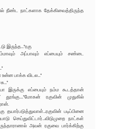
ில் நீண்ட நாட்களாக தேக்கிவைத்திருந்த
ு இருந்த..."ரகு
்மாவும் அப்பாவும் எப்பையும் சண்டை
."
 உன்ன பாக்க விடல..."
ு..."
யா இருக்கு எப்பையும் நம்ம கூடத்தான்
ீ தூங்கு...."மோகன் ரகுவின் முதுகில்
றான்.
 தயார்படுத்துவாள்...ரகுவின் படிப்பினை
ு செய்துவிட்டார்...விடுமுறை நாட்கள்
ுந்தாரானால் அவன் ரகுவை பார்க்கிற்கு