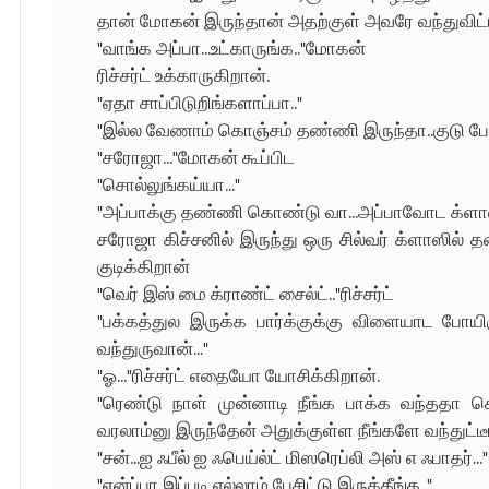
தான் மோகன் இருந்தான் அதற்குள் அவரே வந்துவிட்ட
"வாங்க அப்பா...உட்காருங்க.."மோகன்
ரிச்சர்ட் உக்காருகிறான்.
"ஏதா சாப்பிடுறிங்களாப்பா.."
"இல்ல வேணாம் கொஞ்சம் தண்ணி இருந்தா..குடு போ
"சரோஜா..."மோகன் கூப்பிட
"சொல்லுங்கய்யா..."
"அப்பாக்கு தண்ணி கொண்டு வா...அப்பாவோட க்ளா
சரோஜா கிச்சனில் இருந்து ஒரு சில்வர் க்ளாஸில் 
குடிக்கிறான்
"வெர் இஸ் மை க்ராண்ட் சைல்ட்.."ரிச்சர்ட்
"பக்கத்துல இருக்க பார்க்குக்கு விளையாட போயிர
வந்துருவான்..."
"ஓ..."ரிச்சர்ட் எதையோ யோசிக்கிறான்.
"ரெண்டு நாள் முன்னாடி நீங்க பாக்க வந்ததா 
வரலாம்னு இருந்தேன் அதுக்குள்ள நீங்களே வந்துட்டீங
"சன்...ஐ ஃபீல் ஐ ஃபெய்ல்ட் மிஸரெப்லி அஸ் எ ஃபாதர்..."
"ஏன்ப்பா இப்படி எல்லாம் பேசிட்டு இருக்கீங்க.."