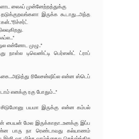
ளோட லைஃப் முன்னேற்றத்துக்கு
தடுக்குறவங்களா இருக்க கூடாது...அந்த
்.."ரிச்சர்ட்
ிலவுகிறது.
ப்ல..."
துல என்னோட முழு.."
 நாள்ல டிவெண்ட்டி பெர்ஸன்ட் ட்ராப்
்கை...அடுத்து ரிலேசன்ஷிப்ல என்ன ஸ்டெப்
ம் எனக்கு ரகு போதும்..."
ச்சிடுமோனு பயமா இருக்கு என்ன கம்பல்
ன் பையன் மேல இருக்காதா...உனக்கு இப்ப
என்ன பாரு நா ரெண்டாவது கல்யாணம்
ால இனி வர மிச்ச வாழ்க்கைல செக்ஸ்ங்கிற