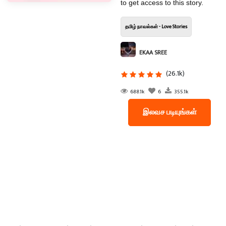
to get access to this story.
தமிழ் நாவல்கள் - Love Stories
EKAA SREE
(26.1k)
688.1k
6
355.1k
இலவச படியுங்கள்