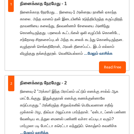
1
நினைக்காத நேரமேது - 1
நினைக்காத நேரமேது... நினைவு-1 அன்றைய நாளின் ஏகாந்த
காலை. அந்த வானம் தன் இடையினில் உடுத்தியிருந்த கருப்புநிறத்
தாவணியை கலைந்து, நீலவண்ணச் சேலையை அணிந்து
கொண்டிருந்தது. பறவைக் கூட்டங்கள் ஒலி எழுப்பிக் கொண்டே,
சந்தோஷ சிறகசைப்புடன் அந்த கடலைக் கடந்து கொண்டிருந்தன.
எழுந்தான் செங்கதிரோன், அவன் திசைப்பட்ட இடம் எல்லாம்
விழுந்தது தங்கத்தூறல். வெளியெல்லாம்
...மேலும் வாசிக்க
Read Free
2
நினைக்காத நேரமேது - 2
நினைவு-2 "அக்கா! இந்த பிராப்ளம் மட்டும் எனக்கு சால்வ் ஆக
மாட்டேங்குது. இதுக்குதான் எனக்கு கணக்குன்னாலே
கடுப்பாகுது.” அங்கிருந்த சிறுவர்களில் பெரியவனான சதீஷ்
மூக்கால் அழ, திவ்யா அலுப்பாக பார்த்தாள். "ஏன்டா, ப்ளஸ் பண்ண
வேண்டிய எடத்துல மைனஸ்‌ பண்ணி வச்சா எப்படிடா வரும்?
பார்முலா படி போட்டா கரெட்டா வந்துடும். கொஞ்சம் கவனிச்சு
...மேலும் வாசிக்க