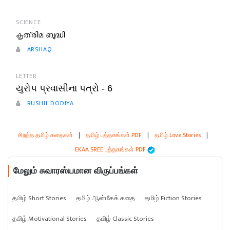
SCIENCE
കൃത്രിമ ബുദ്ധി
ARSHAQ
LETTER
યુરોપ પ્રવાસીના પત્રો - 6
RUSHIL DODIYA
சிறந்த தமிழ் கதைகள்
|
தமிழ் புத்தகங்கள் PDF
|
தமிழ் Love Stories
|
EKAA SREE புத்தகங்கள் PDF
மேலும் சுவாரஸ்யமான விருப்பங்கள்
தமிழ் Short Stories
தமிழ் ஆன்மீகக் கதை
தமிழ் Fiction Stories
தமிழ் Motivational Stories
தமிழ் Classic Stories