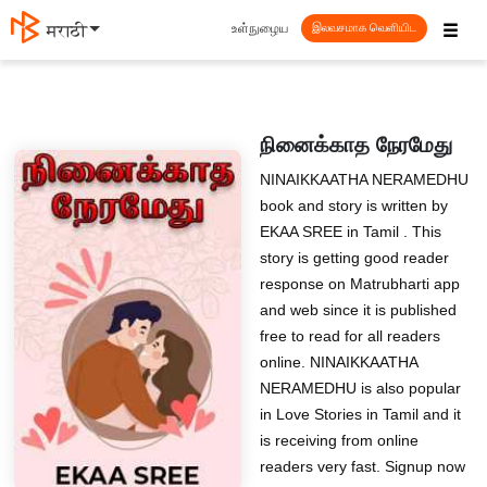
☰
உள்நுழைய
मराठी
இலவசமாக வெளியிட
நினைக்காத நேரமேது
NINAIKKAATHA NERAMEDHU
book and story is written by
EKAA SREE in Tamil . This
story is getting good reader
response on Matrubharti app
and web since it is published
free to read for all readers
online. NINAIKKAATHA
NERAMEDHU is also popular
in Love Stories in Tamil and it
is receiving from online
readers very fast. Signup now