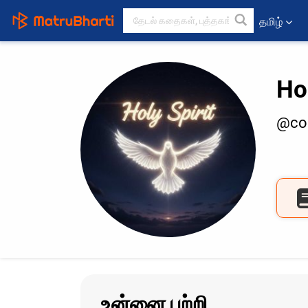
தமிழ்
Hol
@co
உன்னை பற்றி