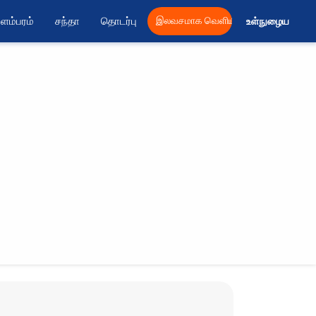
ளம்பரம்
சந்தா
தொடர்பு
இலவசமாக வெளியிட
உள்நுழைய 