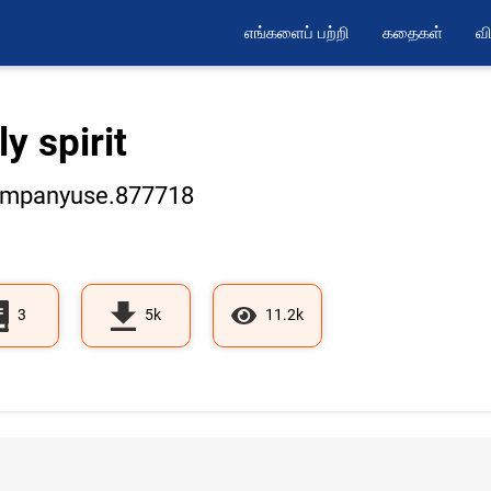
எங்களைப் பற்றி
கதைகள்
வி
y spirit
mpanyuse.877718
3
5k
11.2k