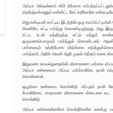
அய்யா அதெல்லாம் சர்ச் நிர்வாக சம்பந்தப்பட்டது
தெரிஞ்சுக்கணும் என்கிட்ட கேட்கறீங்களே என்றபடிய
ஜெபாஸ்டியன் காட்டிய இடத்தில் ஒரு சவப்பெட்டியின் 
வெளியே எட்டி பார்த்து கொண்டிருந்தது. அது இரு
உட்பட உடன் வந்திருந்த ஏட்டு மற்றும் கான்
ஒருவரையொருவர் பார்த்துக் கொண்டனர். அதன் 
பார்வையும் உத்தியோக மிடுக்கை எடுத்துக்
பார்த்தார். அதில் அவன் ஆதி முதல் அந்தம் வரை சர்
இதுவரை காவல்துறையின் விசாரணை பார்வை எப்படி 
அய்யா என்னையா அப்படி பார்க்கறீங்க. நான் எ
சொன்னான்.
ஒழுங்கா உண்மைய சொல்லிடு. அப்புறம் நான் வே
போலிஸோட சாதாரண விசாரணை ஸ்டைலை கூட நீ த
சொல்லிடு.
அய்யா என்னென்னமோ சொல்றீங்களே எனக்கு பயம