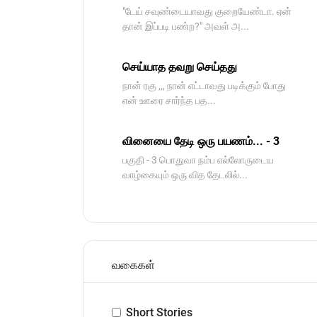
"டேய் சவுண்டையாவது குறையேண்டா. ஏன்
தான் இப்படி பண்ற?" அவள் அ...
செய்யாத தவறு செய்தது
நான் ரகு ,,, நான் எட்டாவது படிக்கும் போது
என் ஊரை சார்ந்த பத...
வினையை தேடி ஒரு பயணம்... - 3
பகுதி - 3 பொதுவா நம்ப எல்லோருடைய
வாழ்கையும் ஒரு வித தேடலில்...
வகைகள்
Short Stories