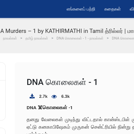
எங்களைப் பற்றி
கதைகள்
வி
 Murders – 1 by KATHIRMATHI in Tamil த்ரில்லர் | மாட்
நாவல்கள்
தமிழ் நாவல்கள்
DNA கொலைகள் - 1 - நாவல்கள்
DNA கொலைகள
DNA கொலைகள் - 1
2.7k
6.3k
DNA ☠️கொலைகள் -1
தனது வேலைகள் முடிந்து விட்டதால் கான்ஸ்டபி
ஏட்டு கனகாபிஷேகம் முருகன் சென்ட்ரியில் நின்று த