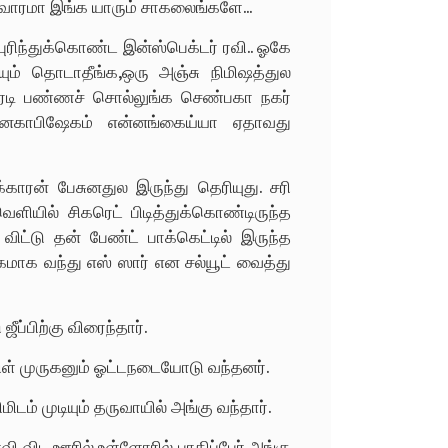
வாரமா இங்க யாரும் சாகலைங்களே...
ரிந்துக்கொண்ட இன்ஸ்பெக்டர் ரவி.. ஓகே
ையும் தொடாதீங்க,ஒரு அஞ்சு நிமிஷத்துல
ரெடி பண்ணச் சொல்லுங்க செண்பகா நகர்
டு கனகாபிஷேகம் என்னங்கைய்யா ஏதாவது
ாரன் பேசுனதுல இருந்து தெரியுது. சரி
வெளியில் சிகரெட் பிடித்துக்கொண்டிருந்த
விட்டு தன் பேண்ட் பாக்கெட்டில் இருந்த
மாக வந்து எஸ் ஸார் என சல்யூட் வைத்து
ீப்பிற்கு விரைந்தார்.
ிள் முருகனும் ஓட்டநடையோடு வந்தனர்.
ிடம் முடியும் தருவாயில் அங்கு வந்தார்.
வி விட ஊரில் உள்ளோரில் பாதிப்பேர் அங்கு