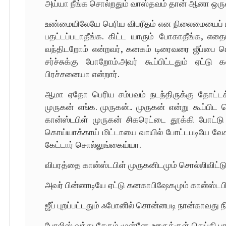
அய்யா நீங்க சொல்றதும் வாஸ்தவம் தான் ஆனா ஒரு
உண்மையிலேயே பெரிய விபரீதம் என நிலைமையைப் பு
பதட்டப்படாதீங்க. கிட்ட யாரும் போகாதீங்க, எத
வந்திடறோம் என்றவர், கனகம் டிரைவரை ஜீப்பை 
சர்ச்சுக்கு போறோம்.அவர் கூப்பிட்டதும் ஏட்
பிரச்சனையா என்றார்.
ஆமா ஏதோ பெரிய சம்பவம் நடந்திருக்கு தோட்டக்க
முருகன் எங்க. முருகன்.. முருகன் என்று கூப்பிட 
கான்ஸ்டபிள் முருகன் சிகரெட்டை தூக்கி போட்டு 
கொய்யாக்காய் மிட்டாயை வாயில் போட்டபடியே வேக
கேட்டார் சொல்லுங்கைய்யா.
விபரத்தை கான்ஸ்டபிள் முருகனிடமும் சொல்லிவிட்டு ஜ
அவர் பின்னாடியே ஏட்டு கனகாபிஷேகமும் கான்ஸ்டப
ஜீப் புறப்பட்டதும் ஃபோனில் சொன்னபடி நான்காவது நிம
போலிஸ் வந்து சேரும் முன்னே, ஊருக்குள் செய்தி பர