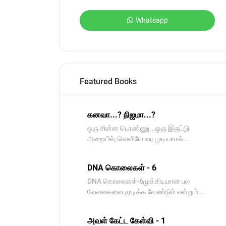
Whatsapp
Featured Books
கனவா...? நிஜமா...?
ஒரு சின்ன பொண்ணு...ஒரு இருட்டு
அறையில், வெளியே வர முடியாமல்...
DNA கொலைகள் - 6
DNA கொலைகள்-6முக்கியமான பல
வேலைகளை முடிக்க வேண்டும் என்றும்...
அவள் கேட்ட கேள்வி - 1