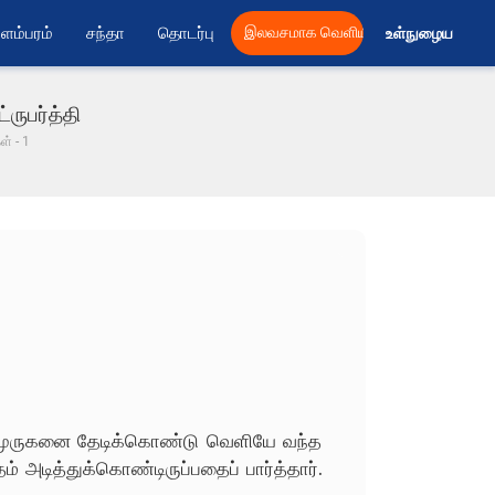
ளம்பரம்
சந்தா
தொடர்பு
இலவசமாக வெளியிட
உள்நுழைய 
ருபர்த்தி
் - 1
ள் முருகனை தேடிக்கொண்டு வெளியே வந்த
ம் அடித்துக்கொண்டிருப்பதைப் பார்த்தார்.