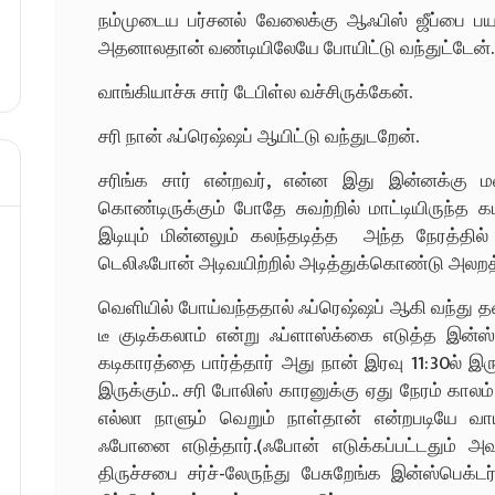
நம்முடைய பர்சனல் வேலைக்கு ஆஃபிஸ் ஜீப்பை பயன
அதனாலதான் வண்டியிலேயே போயிட்டு வந்துட்டேன். சர
வாங்கியாச்சு சார் டேபிள்ல வச்சிருக்கேன்.
சரி நான் ஃப்ரெஷ்ஷப் ஆயிட்டு வந்துடறேன்.
சரிங்க சார் என்றவர், என்ன இது இன்னக்கு ம
கொண்டிருக்கும் போதே சுவற்றில் மாட்டியிருந்த க
இடியும் மின்னலும் கலந்தடித்த அந்த நேரத்தில
டெலிஃபோன் அடிவயிற்றில் அடித்துக்கொண்டு அலற
வெளியில் போய்வந்ததால் ஃப்ரெஷ்ஷப் ஆகி வந்து தன
டீ குடிக்கலாம் என்று ஃப்ளாஸ்க்கை எடுத்த இன்ஸ்
கடிகாரத்தை பார்த்தார் அது நான் இரவு 11:30ல் இர
இருக்கும்.. சரி போலிஸ் காரனுக்கு ஏது நேரம் காலம்
எல்லா நாளும் வெறும் நாள்தான் என்றபடியே வ
ஃபோனை எடுத்தார்.(ஃபோன் எடுக்கப்பட்டதும
திருச்சபை சர்ச்-லேருந்து பேசுறேங்க இன்ஸ்பெக்