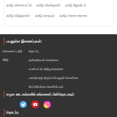
தமிழ் விளையாட்டு
தமிழ் விலங்குகள்
தமிழ் ஜோதிடம்
தமிழ் விஞ்ஞானம்
தமிழ் எதையும்
தமிழ் Crime stories
பயனுள்ள இணைப்புகள்:
எங்களைப் பற்றி
தொடர்பு
FAQ
தனியுரிமைக் கொள்கை
பயன்பாட்டு விதிமுறைகளை
பணத்தைத் திரும்பப்பெறுதல் கொள்கை
பேப்பர்பேக்கை வெளியிடவும்
சமூக ஊடகங்களில் எங்களைப் பின்தொடரவும்
தொடர்பு