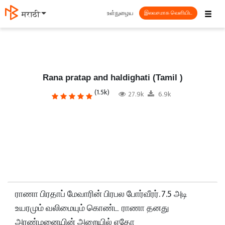
☰
உள்நுழைய
मराठी
இலவசமாக வெளியிட
Rana pratap and haldighati (Tamil )
(1.5k)
27.9k
6.9k
ராணா பிரதாப் மேவாரின் பிரபல போர்வீரர். 7.5 அடி
உயரமும் வலிமையும் கொண்ட ராணா தனது
அரண்மனையின் அறையில் ஏதோ