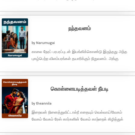
காதலிக்கப்படுவது பேரின்பம்...காதலின் வெற்றி என்பது
திருமணமா..? கொண்டாட்டமா..? காதலின்
வெற்றி...காதலிக்கப்படுவது,காதலுக்காகவே ...
நந்தவனம்
by Narumugai
காலை நேரப் பரபரப்புடன் இயங்கிக்கொண்டு இருந்தது அந்த
புகழ்பெற்ற விளம்பரங்கள் தயாரிக்கும் நிறுவனம். அங்கு
நண்பர்கள் குழு அன்று நடக்கவிருக்கும் கிளைன்ட் மீட்டிங் பற்றி
பேசிகொண்டு ...
கொள்ளையடித்தவள் நீயடி
by theannila
இறைவன் நினைத்துவிட்டால்நீ எதையும் வெல்வாய்!வேகம்
வேகம் வேகம் ரேஸ் கார்களின் வேகம் காற்றைக் கிழித்துக்
கொண்டுப் பறந்தன.சுற்றி நிற்கும் மக்களின் கண்களுக்கு எந்த
கார் முதலிடம் ...