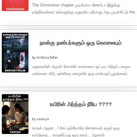
The Omniverse chapter முடிக்காம directடா இதுக்கு
வந்தீங்கன்னா உங்களுக்கு எதுவுமே புரியாது அத முடிச்சிட்டு the
outerverse chapterக்கு வாங்க) Part 1 – ...
நான்கு நண்பர்களும் ஒரு கொலையும்
by SriStoryTeller
மதுரையின் அழகர் கோவில் சாலையை ஒட்டிய அந்தப் பழைய
பண்ணை வீடு, நள்ளிரவு மழையில் ஒரு மாபெரும் பூதத்தைப்
போலக் காட்சியளித்தது. வானம் தன் கோபத்தை ...
உயிரின் அர்த்தம் நீயே ????
by vaanya
காதல் ஆஹா...! கேட்கும்போதே நிறைவைத் தரும் ஒரு
வார்த்தை... காதலிப்பது ஒரு சுகம்... ஆனால்