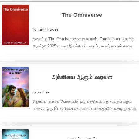
The Omniverse
by Tamilarasan
தலைப்பு: The Omniverse உரிமையாளர்: Tamilarasan முடித்த
ஆண்டு: 2025 வகை: இலக்கியப் படைப்பு – கற்பனைக் கதை
மொழி: தமிழ் Copyright © Tamilarasan 2025. அனைத்து
உரிமைகளும் பாதுகாக்கப்பட்டவை. இந்த படைப்பு ...
அக்னியை ஆளும் மலரவள்
by swetha
அழகான காலை வேளையில் ஒரு பத்தொன்பது வயதுப் பருவ
மங்கை, ஒரு இடத்தினை ஏக்கமாகப் பார்த்துக்கொண்டிருந்தாள்.
அவளின் கண்களைப் பார்த்தாலே தெரிந்துவிடும், பாசத்திற்கு
ஏங்கும் வளர்ந்த ...