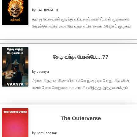
by KATHIRMATHI
தனது வேலைகள் முடிந்து விட்டதால் கான்ஸ்டபிள் முருகனை
தேடிக்கொண்டு வெளியே வந்த ஏட்டு கனகாபிஷேகம் முருகன்
சென்ட்ரியில் நின்று தம் அடித்துக்கொண்டிருப்பதைப் பார்த்தார்.
பார்த்தவர்., ஏய்யா எத்தனை ...
தேடி வந்த பேரன்பே....??
by vaanya
அவன் அந்த மாளிகையின் உள்ளே நுழையும் போது, அவனின்
மனம் போல வெறுமையாக காட்சியளித்தது..இத்தனைக்கும்
நேரம் அப்படி ஒன்றும் அதிகம் ஆகிவிடவில்லை...ஆனாலும்
அவரவர் தங்களின் இரவு ...
The Outerverse
by Tamilarasan