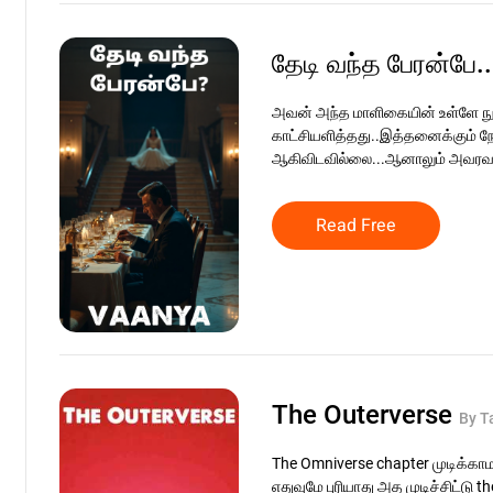
தேடி வந்த பேரன்பே.
அவன் அந்த மாளிகையின் உள்ளே 
காட்சியளித்தது..இத்தனைக்கும் நே
ஆகிவிடவில்லை...ஆனாலும் அவரவர
Read Free
The Outerverse
By T
The Omniverse chapter முடிக்காம
எதுவுமே புரியாது அத முடிச்சிட்டு 