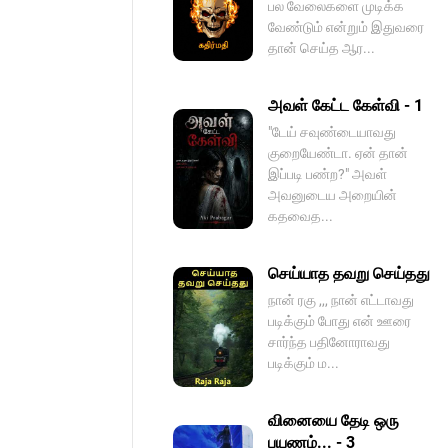
பல வேலைகளை முடிக்க
வேண்டும் என்றும் இதுவரை
தான் செய்த ஆர...
அவள் கேட்ட கேள்வி - 1
"டேய் சவுண்டையாவது
குறையேண்டா. ஏன் தான்
இப்படி பண்ற?" அவள்
அவனுடைய அறையின்
கதவைத...
செய்யாத தவறு செய்தது
நான் ரகு ,,, நான் எட்டாவது
படிக்கும் போது என் ஊரை
சார்ந்த பதினோராவது
படிக்கும் ம...
வினையை தேடி ஒரு
பயணம்... - 3