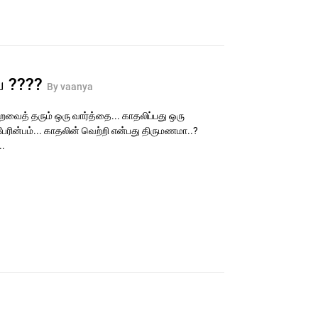
யே ????
By vaanya
வைத் தரும் ஒரு வார்த்தை... காதலிப்பது ஒரு
பேரின்பம்... காதலின் வெற்றி என்பது திருமணமா..?
.