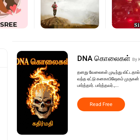
DNA கொலைகள்
By 
தனது வேலைகள் முடிந்து விட்டதா
வந்த ஏட்டு கனகாபிஷேகம் முருகன் ச
பார்த்தார். பார்த்தவர்.,...
Read Free