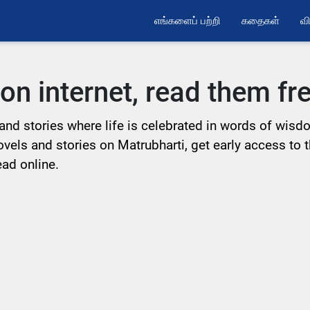
எங்களைப் பற்றி
கதைகள்
வி
 on internet, read them f
and stories where life is celebrated in words of wisd
Novels and stories on Matrubharti, get early access to 
ead online.