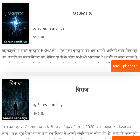
VORTX
by Suresh sondhiya
30.1k
यह कहानी है हमारे ब्रह्मांड R3G7 की... एक ऐसा ब्रह्मांड जो अब अपनी आखिरी सांसें गिन रहा
था। तबाही का समय निकट था, लेकिन पृथ्वी के लोग अभी भी अनजान थे। पृथ्वी पर सात राज्य थे,
जिनमें सबसे शक्तिशाली और आधुनिक तकनीकों से लैस राज्य था— 'मंदार' (Mandar)।
Total Episodes : 5
गगनचुंबी इमारतें, उड़ने वाली ट्रेनें और नैनो-टेक्नोलॉजी यहाँ आम बात थी। लेकिन पिछले कुछ
दिनों से इस हाई-टेक शहर में कुदरत का अजीब खेल चल रहा था।
विराज
by Suresh sondhiya
8.3k
"तक्ष का रहस्य और आसमान से गिरी आफ़त" दृश्य 1: साल 3020 - तक्ष महानगर भविष्य का
स्वर्ग... तक्ष! एक ऐसा राज्य जहाँ इंसानियत ने अपनी गलतियों से सीख ली थी। यहाँ की गगनचुंबी