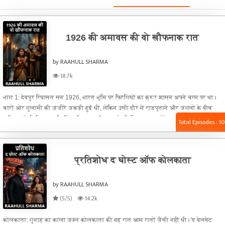
1926 की अमावस की वो खौफनाक रात
by RAAHULL SHARMA
18.7k
भाग 1: देवपुर रियासत सन 1926, भारत भूमि पर फिरंगियों का क्रूर शासन अपने चरम पर था।
चारों ओर गुलामी की ज़ंजीरें जकड़ी हुई थीं, लेकिन उसी दौर में राजपूताने और जंगलों के बीच
बसी एक ऐसी रियासत थी, जिसकी तरफ आँख उठाने की हिम्मत खुद गोरे साहबों की भी नहीं थी
Total Episodes : 10
—देवपुर रियासत। देवपुर के लोग बेहद खुशहाल, समृद्ध और निर्भीक थे। इस खुशहाली की वजह थे
वहां के शासक, महाराज देववर्धन। महाराज को पूरी जनता भगवान की तरह पूजती थी। वे जितने
न्यायप्रिय थे, उतने ही स्वाभिमानी।
प्रतिशोध द घोस्ट ऑफ कोलकाता
by RAAHULL SHARMA
(5/5)
14.2k
कोलकाता: गुनाह का काला जश्न कोलकाता की वह रात आम रातों जैसी नहीं थी। 'द वेलवेट