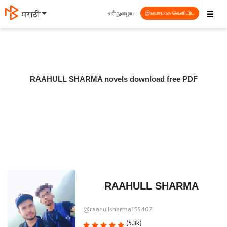
☰
உள்நுழைய
मराठी
இலவசமாக வெளியிட
RAAHULL SHARMA novels download free PDF
RAAHULL SHARMA
@raahullsharma155407
(5.3k)