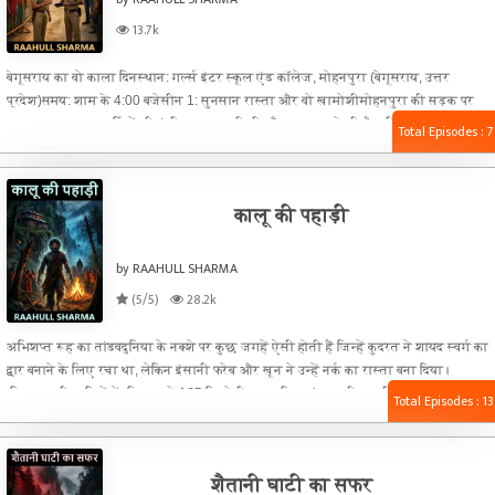
13.7k
बेगूसराय का वो काला दिनस्थान: गर्ल्स इंटर स्कूल एंड कॉलेज, मोहनपुरा (बेगूसराय, उत्तर
प्रदेश)समय: शाम के 4:00 बजेसीन 1: सुनसान रास्ता और वो खामोशीमोहनपुरा की सड़क पर
सन्नाटा पसरा था। सर्दियों की ठंडी हवा चल रही थी और सूरज ढलने की तैयारी में था। सड़क के
Total Episodes : 7
किनारे एक पुरानी, बिना नंबर प्लेट की मिनी-वैन खड़ी थी। वैन के शीशे काले थे और इंजन धीमे-
धीमे चालू था।वैन के अंदर चार लोग बैठे थे। उन सभी ने काले कपड़े पहने थे और चेहरे पर नकाब
(Mask) था ताकि कोई उन्हें पहचान न सके।
कालू की पहाड़ी
by RAAHULL SHARMA
(5/5)
28.2k
अभिशप्त रूह का तांडवदुनिया के नक्शे पर कुछ जगहें ऐसी होती हैं जिन्हें कुदरत ने शायद स्वर्ग का
द्वार बनाने के लिए रचा था, लेकिन इंसानी फरेब और खून ने उन्हें नर्क का रास्ता बना दिया।
हिमाचल की वादियों में, शिमला से 165 किलोमीटर दूर स्थित 'कालू की पहाड़ी' एक ऐसी ही जगह
Total Episodes : 13
है। यहाँ की हवाओं में देवदार की खुशबू नहीं, बल्कि बीते हुए कल की सड़ांध और इंतज़ार का खौफ
घुला हुआ है।प्रकृति ने यहाँ हरियाली, झरने और ऊँचे पहाड़ों का ऐसा संगम बनाया है कि कोई भी
मुसाफिर मोहित हो जाए।
शैतानी घाटी का सफर