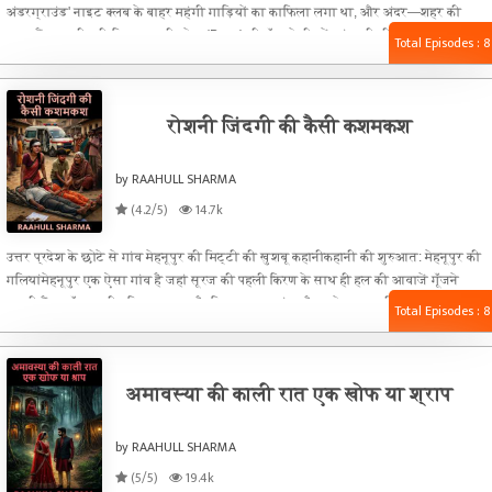
अंडरग्राउंड' नाइट क्लब के बाहर महंगी गाड़ियों का काफिला लगा था, और अंदर—शहर की
चकाचौंध अपनी पूरी शिद्दत पर थी। बेस (Bass) की गूँज से दीवारें कांप रही थीं और नियॉन
Total Episodes : 8
लाइट्स की नीली-लाल रोशनी भीड़ के चेहरों पर किसी मुखौटे की तरह छप रही थी। शहर के बड़े
अमीरज़ादे, जिनके लिए पैसा सिर्फ एक कागज़ का टुकड़ा था, वहाँ अपनी दुनिया से बेखबर जश्न में
डूबे थे।
रोशनी जिंदगी की कैसी कशमकश
by RAAHULL SHARMA
(4.2/5)
14.7k
उत्तर प्रदेश के छोटे से गांव मेहनूपुर की मिट्टी की खुशबू कहानीकहानी की शुरुआत: मेहनूपुर की
गलियांमेहनूपुर एक ऐसा गांव है जहां सूरज की पहली किरण के साथ ही हल की आवाजें गूँजने
लगती हैं। वहाँ वह गरीब किसान रहता है, जिसका नाम शंकर है उसके पास जमीन का एक छोटा
Total Episodes : 8
सा टुकड़ा है, जिससे बमुश्किल घर का गुजारा होता हैरोशनी का जन्म: इसी तंगी और गरीबी के
बीच 'रोशनी' का जन्म होता है। वह बचपन से ही बहुत होनहार है।
अमावस्या की काली रात एक खोफ या श्राप
by RAAHULL SHARMA
(5/5)
19.4k