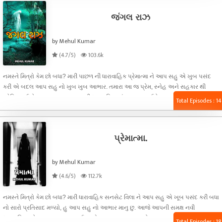
દ્વારા એની મુલાકાત મોહિત નામ ના છોકરા સાથે થઈ. પહેલાં દિવસે એમને મેસેજ દ્વારા ઘણી
જંગલ રાઝ
વાતો કરી. થોઙા દિવસ રોજ એ લોકો વાતો કરવા લાગ્યા પછી એકબીજા ના મોબાઈલ નંબર ની
આપ - લે થઈ. એ પછી થી ફોન પર ખુબ વાતો કરવા લાગ્યા. એમને બંન્ને ને ખબર જ ના પઙી કે
ક્યારે વાતો કરતા કરતા એકબીજા ને પ્રેમ કરી બેઠા.
by Mehul Kumar
(4.7/5)
103.6k
નમસ્તે મિત્રો કેમ છો બધા? મારી પાછળ ની ધારાવાહિક પ્રેમાત્મા ને આપ સહુ એ ખુબ પસંદ
કરી એ બદલ આપ સહુ નો ખુબ ખુબ આભાર. તમારા આ જ પ્રેમ, સ્નેહ અને સહકાર થી
પ્રેરિત થઈ ને આપ સહુ સમક્ષ હુ નવી ધારાવાહિક જંગલ રાઝ લઈને આવ્યો છુ. હુ આશા કરુ
Total Episodes : 14
છુ કે આપ સહુ ને આ ધારાવાહિક પણ ખુબ જ ગમશે. તો મિત્રો વધારે સમય ન લેતા હુ
ધારાવાહિક ના પહેલા ભાગ પર આવુ છુ . એક નાનકડુ ખુબ જ સુંદર ગામ, જેવુ ગામ તેવુ જ નામ
સુંદરપુરા.
પ્રેમાત્મા.
by Mehul Kumar
(4.6/5)
112.7k
નમસ્તે મિત્રો કેમ છો બધા? મારી ધારાવાહિક સનસેટ વિલા ને આપ સહુ એ ખૂબ પસંદ કરી બધા
નો સારો પ્રતિસાદ મળ્યો, હુ આપ સહુ નો આભાર માનુ છુ. આજે આપની સમક્ષ નવી
ધારાવાહિક પ્રેમાત્મા રજૂ કરવા જઈ રહ્યો છુ. હુ આશા રાખુ છુ કે આપ સહુ ને આ ધારાવાહિક
Total Episodes : 18