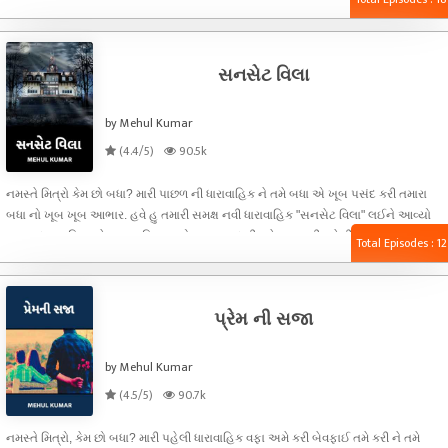
ખૂબ જ ગમશે. તો વધારે સમય ના લેતા હવે હુ ધારાવાહિક ના પહેલા ભાગ પર આવુ છુ. ધરા એક
એવી યુવતી હતી જે એકદમ ખુશ મીજાજ એને જોઈને રડતા લોકો પણ હસી દે. એ એક સારા
ખાનદાન ની
સનસેટ વિલા
by Mehul Kumar
(4.4/5)
90.5k
નમસ્તે મિત્રો કેમ છો બધા? મારી પાછળ ની ધારાવાહિક ને તમે બધા એ ખૂબ પસંદ કરી તમારા
બધા નો ખૂબ ખૂબ આભાર. હવે હુ તમારી સમક્ષ નવી ધારાવાહિક "સનસેટ વિલા" લઈને આવ્યો
છુ. આ ધારાવાહિક પ્રેમ પર નહિ પણ હોરર પર આધારીત છે. આ મારી પહેલી હોરર ધારાવાહિક
Total Episodes : 12
છે. મિત્રો હુ આશા કરુ છુ કે તમને મારી આ ધારાવાહિક ગમશે. તો ચાલો હવે શરુ કરીએ
ધારાવાહિક નો પહેલો ભાગ. . . ગુજરાત જિલ્લા મા આવેલુ શહેર સુરત. સુરત મા એક
પ્રેમ ની સજા
by Mehul Kumar
(4.5/5)
90.7k
નમસ્તે મિત્રો, કેમ છો બધા? મારી પહેલી ધારાવાહિક વફા અમે કરી બેવફાઈ તમે કરી ને તમે