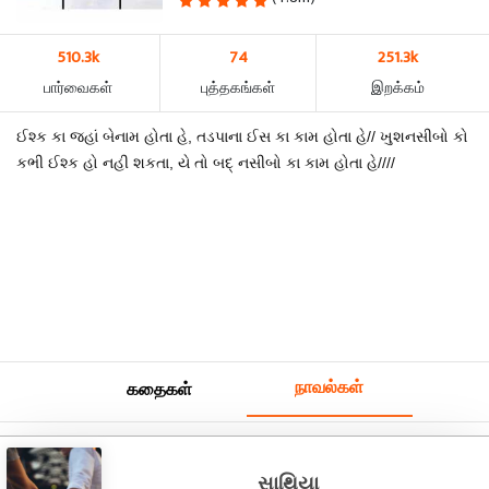
510.3k
74
251.3k
பார்வைகள்
புத்தகங்கள்
இறக்கம்
ઈશ્ક કા જહાં બેનામ હોતા હે, તડપાના ઈસ કા કામ હોતા હે// ખુશનસીબો કો
કભી ઈશ્ક હો નહી શકતા, યે તો બદ્ નસીબો કા કામ હોતા હે////
நாவல்கள்
கதைகள்
સાથિયા