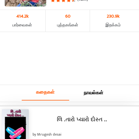
414.2k
60
230.9k
பார்வைகள்
புத்தகங்கள்
இறக்கம்
கதைகள்
நாவல்கள்
લિ .તારો પ્યારો દોસ્ત ..
by Mrugesh desai