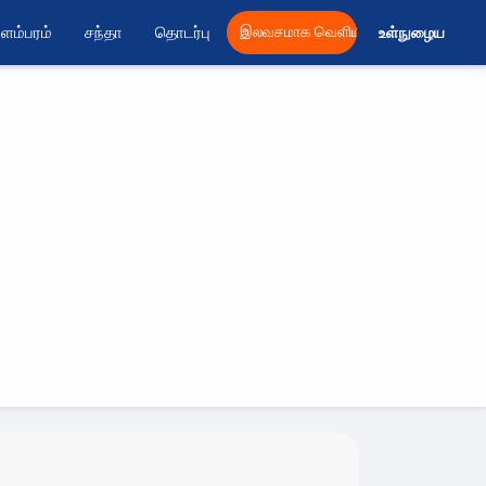
ளம்பரம்
சந்தா
தொடர்பு
இலவசமாக வெளியிட
உள்நுழைய 