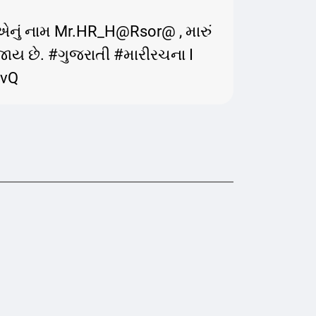
એનું નામ Mr.HR_H@Rsor@ , મારું
જાય છે. #ગુજરાતી #મારીરચના I
GvQ