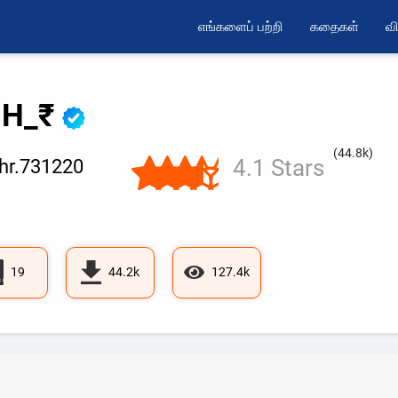
எங்களைப் பற்றி
கதைகள்
வி
.H_₹
(44.8k)
4.1 Stars
hr.731220
19
44.2k
127.4k