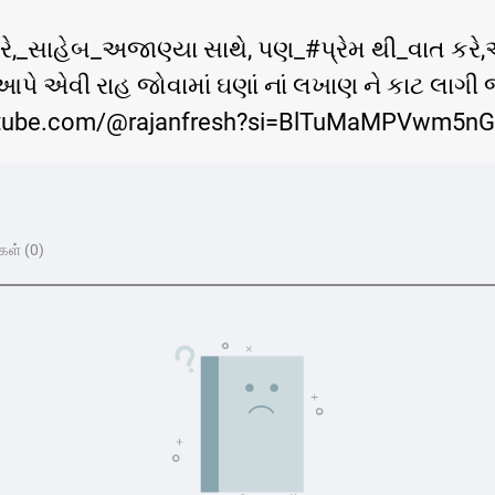
ે,_સાહેબ_અજાણ્યા સાથે, પણ_#પ્રેમ થી_વાત કરે,
ે એવી રાહ જોવામાં ઘણાં નાં લખાણ ને કાટ લાગી 
youtube.com/@rajanfresh?si=BlTuMaMPVwm5n
கள் (0)