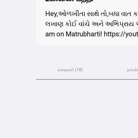
Hey,ઓળખીતા સાથે તો,બધા વાત કર
લખાણ કોઈ વાંચે અને અભિપ્રાય આપ
am on Matrubharti! https://
கதைகள் (18)
நாவல்