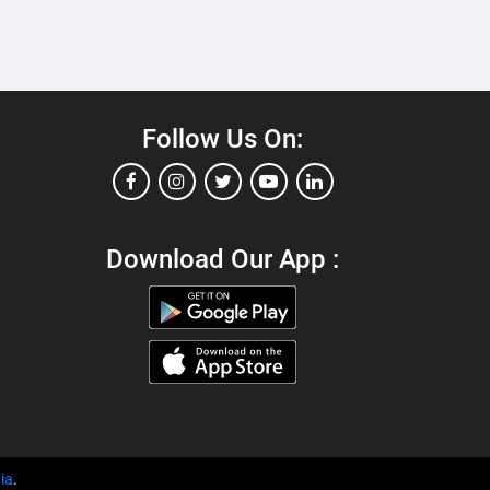
Follow Us On:
Download Our App :
்
ia
.