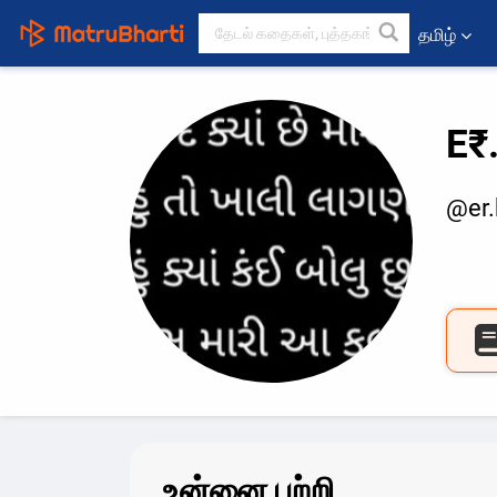
தமிழ்
E₹
@er.
உன்னை பற்றி