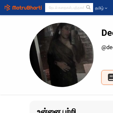
தமிழ்
De
@dee
உன்னை பற்றி