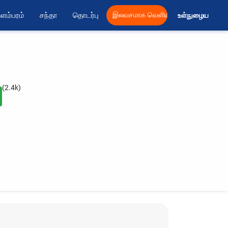
ளம்பரம்
சந்தா
தொடர்பு
இலவசமாக வெளியிட
உள்நுழைய 
(2.4k)