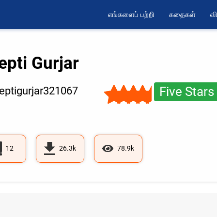
எங்களைப் பற்றி
கதைகள்
வி
epti Gurjar
Five Stars
ptigurjar321067
12
26.3k
78.9k