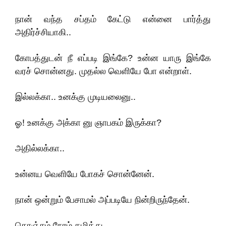
நான் வந்த சப்தம் கேட்டு என்னை பார்த்து
அதிர்ச்சியாகி..
கோபத்துடன் நீ எப்படி இங்கே? உன்ன யாரு இங்கே
வரச் சொன்னது. முதல்ல வெளியே போ என்றாள்.
இல்லக்கா.. உனக்கு முடியலைனு..
ஓ! உனக்கு அக்கா னு ஞாபகம் இருக்கா?
அதில்லக்கா..
உன்னய வெளியே போகச் சொன்னேன்.
நான் ஒன்றும் பேசாமல் அப்படியே நின்றிருந்தேன்.
கொஞ்சம் நேரம் கழித்து