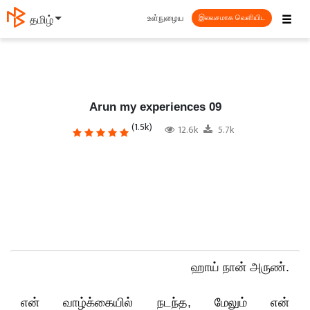
☰
உள்நுழைய
தமிழ்
இலவசமாக வெளியிட
Arun my experiences 09
(1.5k)
12.6k
5.7k
ஹாய் நான் அருண்.
என் வாழ்க்கையில் நடந்த, மேலும் என்