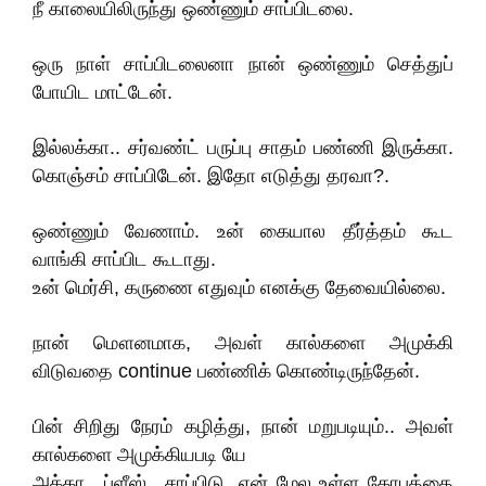
நீ காலையிலிருந்து ஒண்ணும் சாப்பிடலை.
ஒரு நாள் சாப்பிடலைனா நான் ஒண்ணும் செத்துப்
போயிட மாட்டேன்.
இல்லக்கா.. சர்வண்ட் பருப்பு சாதம் பண்ணி இருக்கா.
கொஞ்சம் சாப்பிடேன். இதோ எடுத்து தரவா?.
ஒண்ணும் வேணாம். உன் கையால தீர்த்தம் கூட
வாங்கி சாப்பிட கூடாது.
உன் மெர்சி, கருணை எதுவும் எனக்கு தேவையில்லை.
நான் மௌனமாக, அவள் கால்களை அமுக்கி
விடுவதை continue பண்ணிக் கொண்டிருந்தேன்.
பின் சிறிது நேரம் கழித்து, நான் மறுபடியும்.. அவள்
கால்களை அமுக்கியபடி யே
அக்கா.. ப்ளீஸ்.. சாப்பிடு. என் மேல‌ உள்ள கோபத்தை