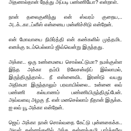
அதனால்தான் நேத்து அப்படி பண்ணியோ? என்றாள்.
நான் தலைகுனிந்து என் ஸ்வரம் குறைய,..
அ..க்..கா..ப்ளீஸ் என்னைய மன்னிச்சிடு என்றேன்.
என் மோவாயை நிமிர்த்தி என் கண்களில் முத்தமிட
எனக்கு உடம்பெல்லாம் ஜிவ்வென்று இருந்தது.
அக்கா.. ஒரு உண்மையை சொல்லட்டுமா? நமக்குள்ள
இந்த அக்கா தம்பி ரிலேசன்ஷிப் இல்லாமல்,
இருந்திருந்தால்.. நீ என்னைவிட இரண்டு வயது
அதிகமா இருந்தாலும் பரவாயில்லை.. உன்னை லவ்
பண்ணி கல்யாணம் பண்ணியிருந்திருப்பேன்.
அவ்வளவு அழகு நீ. என் மனசெல்லாம் நீதான் இருக்க.‌
ஐ லவ் யூ அக்கா என்றேன்.
ஜெய் அக்கா நான் சொல்வதை கேட்டு புன்னகைக்க..
அவள் கன்னங்களில் அந்த கன்னக்குழி பார்க்கவே