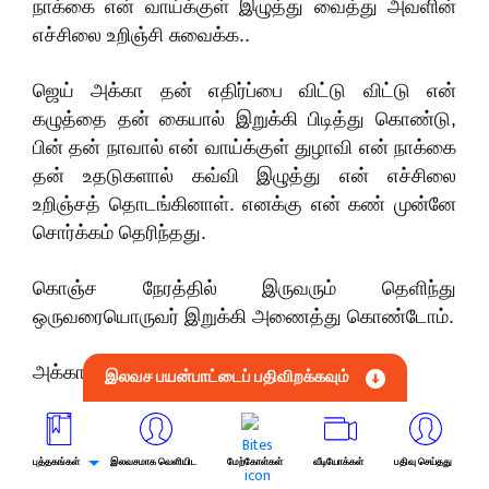
நாக்கை என் வாய்க்குள் இழுத்து வைத்து அவளின்
எச்சிலை உறிஞ்சி சுவைக்க..
ஜெய் அக்கா தன் எதிர்ப்பை விட்டு விட்டு என்
கழுத்தை தன் கையால் இறுக்கி பிடித்து கொண்டு,
பின் தன் நாவால் என் வாய்க்குள் துழாவி என் நாக்கை
தன் உதடுகளால் கவ்வி இழுத்து என் எச்சிலை
உறிஞ்சத் தொடங்கினாள். எனக்கு என் கண் முன்னே
சொர்க்கம் தெரிந்தது.
கொஞ்ச நேரத்தில் இருவரும் தெளிந்து
ஒருவரையொருவர் இறுக்கி அணைத்து கொண்டோம்.
அக்கா தேங்க்ஸ் என்றேன்.
இலவச பயன்பாட்டைப் பதிவிறக்கவும்
எதுக்கு? என்று தன் புருவத்தை நெருக்கி என்னைப்
பார்க்க..
புத்தகங்கள்
இலவசமாக வெளியிட
மேற்கோள்கள்
வீடியோக்கள்
பதிவு செய்தது