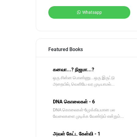
Whatsapp
Featured Books
கனவா...? நிஜமா...?
ஒரு சின்ன பொண்ணு...ஒரு இருட்டு
அறையில், வெளியே வர முடியாமல்...
DNA கொலைகள் - 6
DNA கொலைகள்-6முக்கியமான பல
வேலைகளை முடிக்க வேண்டும் என்றும்...
அவள் கேட்ட கேள்வி - 1