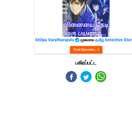
Shilpa Varatharajulu
மூலமாக
தமிழ் Detective Stor
Total Episodes : 3
பகிரப்பட்ட