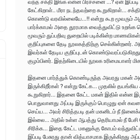
வந்த சக்தி இங்க என்ன பிரச்சனை ...? ஏன் இப்படி
கேட்கிறாள்.. மீரா நடந்தவற்றை கூறுகிறாள்... சக்
கொண்டு வரவில்லையே...!! என்று கூற மூவரும் அத
பார்க்காமல் அதை தூரமாக வைத்துவிட்டு உறங்க சென
மூவரும் துப்பறிவு துறையில் படிக்கின்ற மாணவிகள்
குறிப்புகளை தேடி நூலகத்திற்கு செல்கின்றனர். 
இவர்கள் தேடிய குறிப்புடன் கொண்டுவரப்படுகிறது
குழம்பினர். இதற்கிடையில் நூலக உரிமையாளர் மிக
இதனை பார்த்துக் கொண்டிருந்த அவரது மகன் அ
இருக்கிறீர்கள் ? என்று கேட்க... முதலில் தயங்க
கூறுகிறார்... இதனை கேட்ட மகன் இதில் என்ன இர
பொதுவானது அப்படி இருக்கும் பொழுது ஏன் கவலை
செய்ய... அவர் சிரித்தபடி தன் மகனிடம் நீ நினை
இல்லை... அதில் உள்ள ஆபத்து தெரியாமல் நீ பேச
சிரிக்க... இதை கேட்ட மகனுக்கு கோபம் வந்துவிட்
இப்படி பேசுரது தான் வித்யாசமாக இருக்கிறது அப்