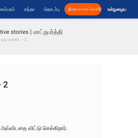
ளம்பரம்
சந்தா
தொடர்பு
இலவசமாக வெளியிட
உள்நுழைய 
ve stories | மாட்ருபர்த்தி
ஒரு பயணம்... - 2
 2
 அவ்விடதை விட்டு செல்கிறார்.