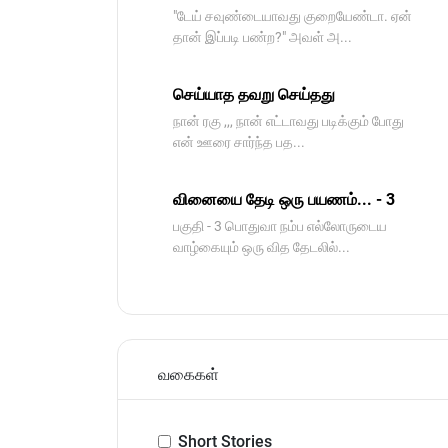
"டேய் சவுண்டையாவது குறையேண்டா. ஏன்
தான் இப்படி பண்ற?" அவள் அ...
செய்யாத தவறு செய்தது
நான் ரகு ,,, நான் எட்டாவது படிக்கும் போது
என் ஊரை சார்ந்த பத...
வினையை தேடி ஒரு பயணம்... - 3
பகுதி - 3 பொதுவா நம்ப எல்லோருடைய
வாழ்கையும் ஒரு வித தேடலில்...
வகைகள்
Short Stories