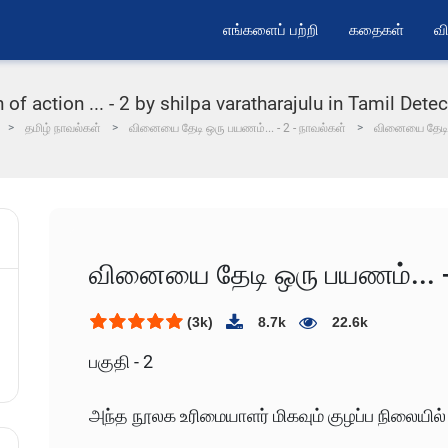
எங்களைப் பற்றி
கதைகள்
வி
of action ... - 2 by shilpa varatharajulu in Tamil Detecti
தமிழ் நாவல்கள்
வினையை தேடி ஒரு பயணம்... - 2 - நாவல்கள்
வினையை தேடி 
வினையை தேடி ஒரு பயணம்... -
(3k)
8.7k
22.6k
பகுதி - 2
அந்த நூலக உரிமையாளர் மிகவும் குழப்ப நிலையில்