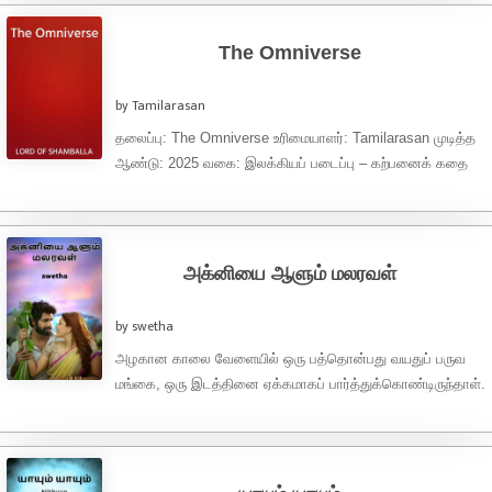
The Omniverse
by Tamilarasan
தலைப்பு: The Omniverse உரிமையாளர்: Tamilarasan முடித்த
ஆண்டு: 2025 வகை: இலக்கியப் படைப்பு – கற்பனைக் கதை
மொழி: தமிழ் Copyright © Tamilarasan 2025. அனைத்து
உரிமைகளும் பாதுகாக்கப்பட்டவை. இந்த படைப்பு ...
அக்னியை ஆளும் மலரவள்
by swetha
அழகான காலை வேளையில் ஒரு பத்தொன்பது வயதுப் பருவ
மங்கை, ஒரு இடத்தினை ஏக்கமாகப் பார்த்துக்கொண்டிருந்தாள்.
அவளின் கண்களைப் பார்த்தாலே தெரிந்துவிடும், பாசத்திற்கு
ஏங்கும் வளர்ந்த ...