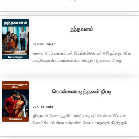
காதலிக்கப்படுவது பேரின்பம்...காதலின் வெற்றி என்பது
திருமணமா..? கொண்டாட்டமா..? காதலின்
வெற்றி...காதலிக்கப்படுவது,காதலுக்காகவே ...
நந்தவனம்
by Narumugai
காலை நேரப் பரபரப்புடன் இயங்கிக்கொண்டு இருந்தது அந்த
புகழ்பெற்ற விளம்பரங்கள் தயாரிக்கும் நிறுவனம். அங்கு
நண்பர்கள் குழு அன்று நடக்கவிருக்கும் கிளைன்ட் மீட்டிங் பற்றி
பேசிகொண்டு ...
கொள்ளையடித்தவள் நீயடி
by theannila
இறைவன் நினைத்துவிட்டால்நீ எதையும் வெல்வாய்!வேகம்
வேகம் வேகம் ரேஸ் கார்களின் வேகம் காற்றைக் கிழித்துக்
கொண்டுப் பறந்தன.சுற்றி நிற்கும் மக்களின் கண்களுக்கு எந்த
கார் முதலிடம் ...