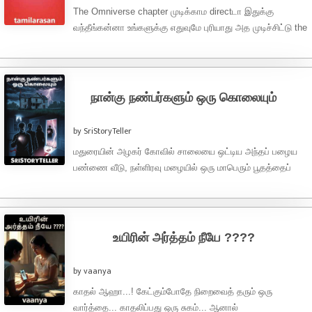
The Omniverse chapter முடிக்காம directடா இதுக்கு
வந்தீங்கன்னா உங்களுக்கு எதுவுமே புரியாது அத முடிச்சிட்டு the
outerverse chapterக்கு வாங்க) Part 1 – ...
நான்கு நண்பர்களும் ஒரு கொலையும்
by SriStoryTeller
மதுரையின் அழகர் கோவில் சாலையை ஒட்டிய அந்தப் பழைய
பண்ணை வீடு, நள்ளிரவு மழையில் ஒரு மாபெரும் பூதத்தைப்
போலக் காட்சியளித்தது. வானம் தன் கோபத்தை ...
உயிரின் அர்த்தம் நீயே ????
by vaanya
காதல் ஆஹா...! கேட்கும்போதே நிறைவைத் தரும் ஒரு
வார்த்தை... காதலிப்பது ஒரு சுகம்... ஆனால்