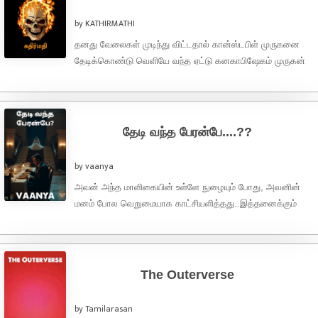
by KATHIRMATHI
தனது வேலைகள் முடிந்து விட்டதால் கான்ஸ்டபிள் முருகனை
தேடிக்கொண்டு வெளியே வந்த ஏட்டு கனகாபிஷேகம் முருகன்
சென்ட்ரியில் நின்று தம் அடித்துக்கொண்டிருப்பதைப் பார்த்தார்.
பார்த்தவர்., ஏய்யா எத்தனை ...
தேடி வந்த பேரன்பே....??
by vaanya
அவன் அந்த மாளிகையின் உள்ளே நுழையும் போது, அவனின்
மனம் போல வெறுமையாக காட்சியளித்தது..இத்தனைக்கும்
நேரம் அப்படி ஒன்றும் அதிகம் ஆகிவிடவில்லை...ஆனாலும்
அவரவர் தங்களின் இரவு ...
The Outerverse
by Tamilarasan