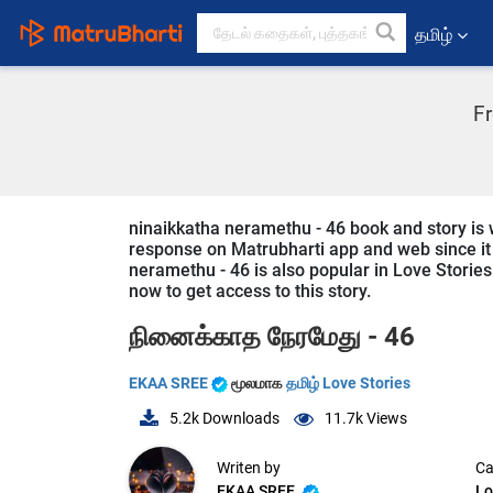
தமிழ்
Fr
ninaikkatha neramethu - 46 book and story is w
response on Matrubharti app and web since it i
neramethu - 46 is also popular in Love Stories 
now to get access to this story.
நினைக்காத நேரமேது - 46
EKAA SREE
மூலமாக
தமிழ் Love Stories
5.2k
Downloads
11.7k
Views
Writen by
Ca
EKAA SREE
Lo