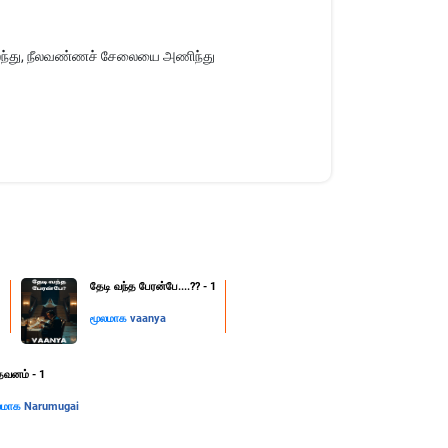
லைந்து, நீலவண்ணச் சேலையை அணிந்து
1
தேடி வந்த பேரன்பே....?? - 1
மூலமாக
vaanya
தவனம் - 1
லமாக
Narumugai