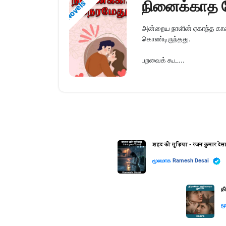
நினைக்காத 
Novels
அன்றைய நாளின் ஏகாந்த கால
கொண்டிருந்தது.
பறவைக் கூட...
शहद की गुड़िया - रंजन कुमार देस
மூலமாக
Ramesh Desai
த
ம