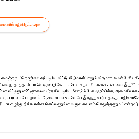
ைலில் பதிவிறக்கவும்
ைத்தது. ‘தொழிலை அப்படியே விட்டு விடுவான்’ எனும் விதமாக அவர் பேசியதி
என்று தாத்தாவிடம் வெகுண்டு கேட்க, “டேய் சத்யா!” “என்ன கண்ணா இது?” மங்
 சும்மா விட்றனுமா?” குரலை உயர்த்தியபடியே மீண்டும் பேச ஆரம்பிக்க, அமைதிய
ையும் புரட்டிப் போட்றலாம். அவன் எப்படி உள்ளேயே இருந்து காரியத்தை சாத
 திடமா எழுந்து நிக்க என்ன செய்யணுமோ அதுல கவனம் செலுத்தணும்.” என்றவர் 