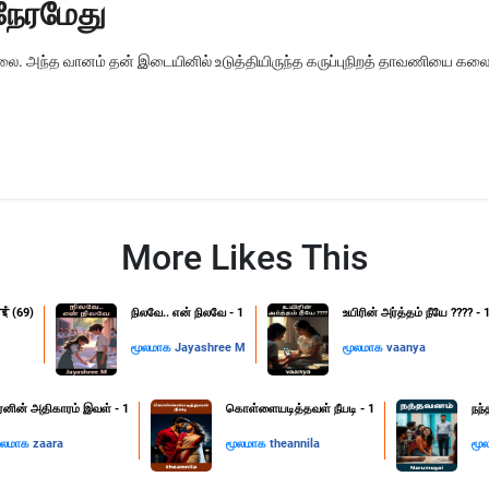
நேரமேது
ை. அந்த வானம் தன் இடையினில் உடுத்தியிருந்த கருப்புநிறத் தாவணியை க
More Likes This
ाई (69)
நிலவே.. என் நிலவே - 1
உயிரின் அர்த்தம் நீயே ???? - 
மூலமாக
Jayashree M
மூலமாக
vaanya
ீரனின் அதிகாரம் இவள் - 1
கொள்ளையடித்தவள் நீயடி - 1
நந்
ூலமாக
zaara
மூலமாக
theannila
மூ