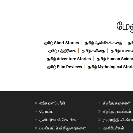
மேல
தமிழ் Short Stories
தமிழ் ஆன்மீகக் கதை
தம
தமிழ் பத்திரிகை
தமிழ் கவிதை
தமிழ் பயண 
தமிழ் Adventure Stories
தமிழ் Human Scien
தமிழ் Film Reviews
தமிழ் Mythological Stor
எங்களைப் பற்றி
சிறந்த கதைகள்
தொடர்பு
சிறந்த நாவல்கள்
தனியுரிமைக் கொள்கை
குஜராத்தி வீடியே
பயன்பாட்டு விதிமுறைகளை
ஆசிரியர்கள்