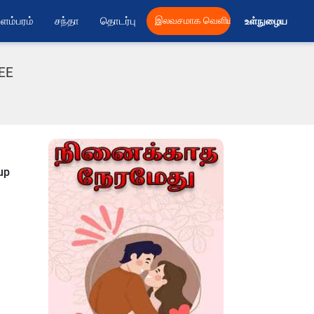
ளம்பரம்
சந்தா
தொடர்பு
இலவசமாக வெளியிட
உள்நுழைய 
REE
up