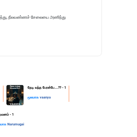
லைந்து, நீலவண்ணச் சேலையை அணிந்து
1
தேடி வந்த பேரன்பே....?? - 1
மூலமாக
vaanya
தவனம் - 1
லமாக
Narumugai