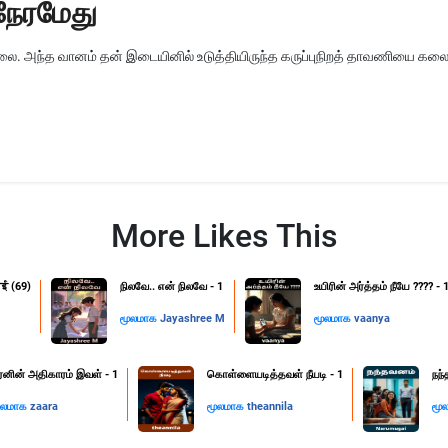
நேரமேது
ை. அந்த வானம் தன் இடையினில் உடுத்தியிருந்த கருப்புநிறத் தாவணியை க
More Likes This
ाई (69)
நிலவே.. என் நிலவே - 1
உயிரின் அர்த்தம் நீயே ???? - 
மூலமாக
Jayashree M
மூலமாக
vaanya
ீரனின் அதிகாரம் இவள் - 1
கொள்ளையடித்தவள் நீயடி - 1
நந்
ூலமாக
zaara
மூலமாக
theannila
மூ