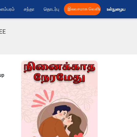
ளம்பரம்
சந்தா
தொடர்பு
இலவசமாக வெளியிட
உள்நுழைய 
REE
up