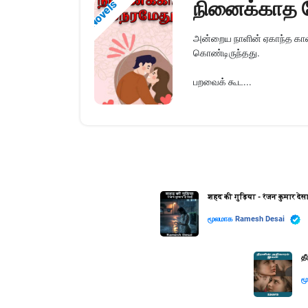
நினைக்காத 
Novels
அன்றைய நாளின் ஏகாந்த கால
கொண்டிருந்தது.
பறவைக் கூட...
शहद की गुड़िया - रंजन कुमार देस
மூலமாக
Ramesh Desai
த
ம