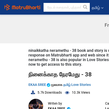
தமிழ்
Fr
ninaikkatha neramethu - 38 book and story is w
response on Matrubharti app and web since it i
neramethu - 38 is also popular in Love Stories 
now to get access to this story.
நினைக்காத நேரமேது - 38
EKAA SREE
மூலமாக
தமிழ் Love Stories
5.7k
Downloads
10.3k
Views
Writen by
Ca
EKAA SREE
Lo