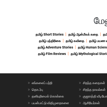
மேல
தமிழ் Short Stories
தமிழ் ஆன்மீகக் கதை
தம
தமிழ் பத்திரிகை
தமிழ் கவிதை
தமிழ் பயண 
தமிழ் Adventure Stories
தமிழ் Human Scien
தமிழ் Film Reviews
தமிழ் Mythological Stor
எங்களைப் பற்றி
சிறந்த கதைகள்
தொடர்பு
சிறந்த நாவல்கள்
தனியுரிமைக் கொள்கை
குஜராத்தி வீடியே
பயன்பாட்டு விதிமுறைகளை
ஆசிரியர்கள்