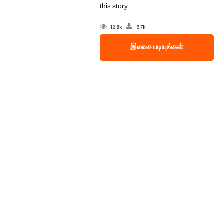
this story.
12.8k
6.7k
இலவச படியுங்கள்