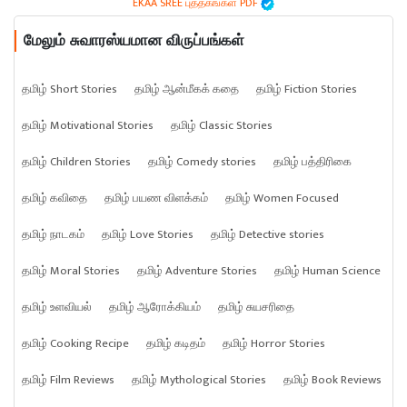
EKAA SREE புத்தகங்கள் PDF
மேலும் சுவாரஸ்யமான விருப்பங்கள்
தமிழ் Short Stories
தமிழ் ஆன்மீகக் கதை
தமிழ் Fiction Stories
தமிழ் Motivational Stories
தமிழ் Classic Stories
தமிழ் Children Stories
தமிழ் Comedy stories
தமிழ் பத்திரிகை
தமிழ் கவிதை
தமிழ் பயண விளக்கம்
தமிழ் Women Focused
தமிழ் நாடகம்
தமிழ் Love Stories
தமிழ் Detective stories
தமிழ் Moral Stories
தமிழ் Adventure Stories
தமிழ் Human Science
தமிழ் உளவியல்
தமிழ் ஆரோக்கியம்
தமிழ் சுயசரிதை
தமிழ் Cooking Recipe
தமிழ் கடிதம்
தமிழ் Horror Stories
தமிழ் Film Reviews
தமிழ் Mythological Stories
தமிழ் Book Reviews