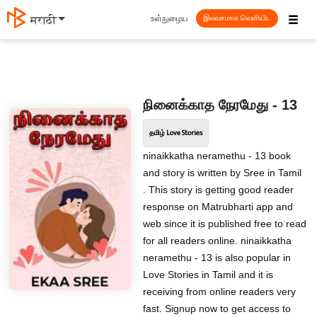
☰
உள்நுழைய
मराठी
இலவசமாக வெளியிட
நினைக்காத நேரமேது - 13
தமிழ் Love Stories
ninaikkatha neramethu - 13 book
and story is written by Sree in Tamil
. This story is getting good reader
response on Matrubharti app and
web since it is published free to read
for all readers online. ninaikkatha
neramethu - 13 is also popular in
Love Stories in Tamil and it is
receiving from online readers very
fast. Signup now to get access to