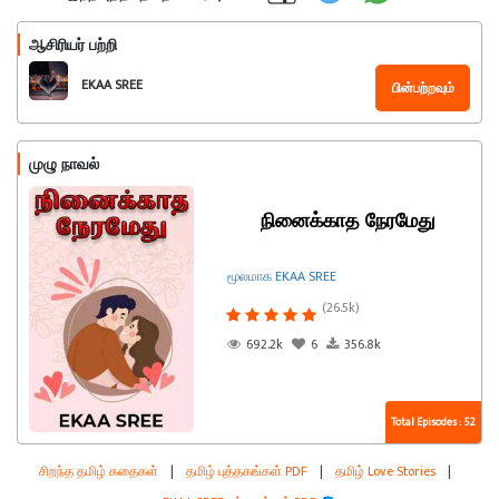
ஆசிரியர் பற்றி
EKAA SREE
பின்பற்றவும்
முழு நாவல்
நினைக்காத நேரமேது
மூலமாக EKAA SREE
(26.5k)
692.2k
6
356.8k
Total Episodes : 52
சிறந்த தமிழ் கதைகள்
|
தமிழ் புத்தகங்கள் PDF
|
தமிழ் Love Stories
|