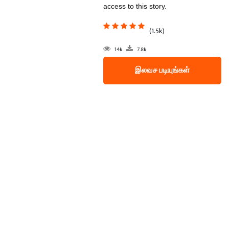
access to this story.
(1.5k)
14k
7.8k
இலவச படியுங்கள்