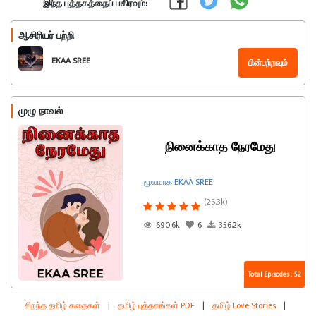
இந்த புத்தகத்தைப் பகிரவும்:
ஆசிரியர் பற்றி
EKAA SREE
பின்பற்றவும்
முழு நாவல்
நினைக்காத நேரமேது
மூலமாக EKAA SREE
(26.3k)
690.6k
6
356.2k
Total Episodes : 52
சிறந்த தமிழ் கதைகள்
|
தமிழ் புத்தகங்கள் PDF
|
தமிழ் Love Stories
|