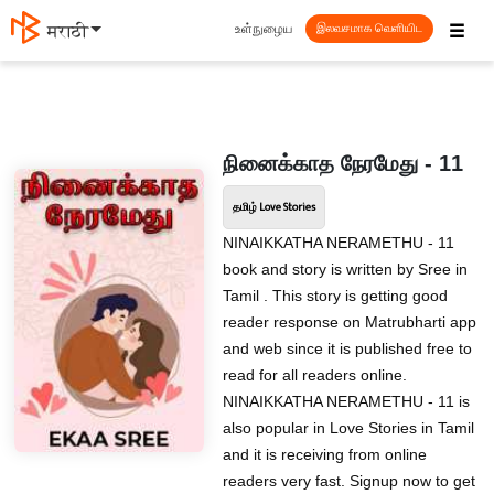
☰
உள்நுழைய
मराठी
இலவசமாக வெளியிட
நினைக்காத நேரமேது - 11
தமிழ் Love Stories
NINAIKKATHA NERAMETHU - 11
book and story is written by Sree in
Tamil . This story is getting good
reader response on Matrubharti app
and web since it is published free to
read for all readers online.
NINAIKKATHA NERAMETHU - 11 is
also popular in Love Stories in Tamil
and it is receiving from online
readers very fast. Signup now to get