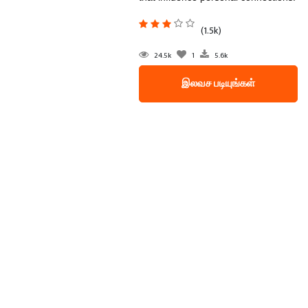
(1.5k)
24.5k
1
5.6k
இலவச படியுங்கள்