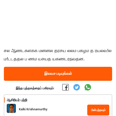
சல ஆணடகளகக மனனல தரசய லலம பகழம த ரயலவ!ல
ம!டடததல ப ணம யசயத யகணடரநவதன.
இலவச படியுங்கள்
இந்த புத்தகத்தைப் பகிரவும்:
ஆசிரியர் பற்றி
Kalki Krishnamurthy
பின்பற்றவும்