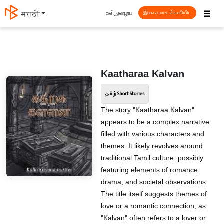
☰
உள்நுழைய
मराठी
இலவசமாக வெளியிட
Kaatharaa Kalvan
தமிழ் Short Stories
The story "Kaatharaa Kalvan"
appears to be a complex narrative
filled with various characters and
themes. It likely revolves around
traditional Tamil culture, possibly
featuring elements of romance,
drama, and societal observations.
The title itself suggests themes of
love or a romantic connection, as
"Kalvan" often refers to a lover or