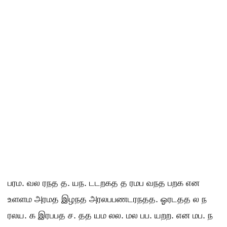
பரம. வல ரநத த. யந. டடறகத த ரமப வநத பறக என
உளளம அரமத இழநத அரலபபணடரநதத. ஓரடதத ல ந
ரலய. க இரபபத ச. தத யம லல. மல பப. யறற. என மப. ந