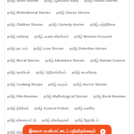
தமிழ் Short Stories
தமிழ் ஆன்மீகக் கதை
தமிழ் Fiction Stories
தமிழ் Motivational Stories
தமிழ் Classic Stories
தமிழ் Children Stories
தமிழ் Comedy stories
தமிழ் பத்திரிகை
தமிழ் கவிதை
தமிழ் பயண விளக்கம்
தமிழ் Women Focused
தமிழ் நாடகம்
தமிழ் Love Stories
தமிழ் Detective stories
தமிழ் Moral Stories
தமிழ் Adventure Stories
தமிழ் Human Science
தமிழ் உளவியல்
தமிழ் ஆரோக்கியம்
தமிழ் சுயசரிதை
தமிழ் Cooking Recipe
தமிழ் கடிதம்
தமிழ் Horror Stories
தமிழ் Film Reviews
தமிழ் Mythological Stories
தமிழ் Book Reviews
தமிழ் த்ரில்லர்
தமிழ் Science-Fiction
தமிழ் வணிக
தமிழ் விளையாட்டு
தமிழ் விலங்குகள்
தமிழ் ஜோதிடம்
இலவச பயன்பாட்டைப் பதிவிறக்கவும்
தமிழ் விஞ்ஞானம்
தமிழ் எதையும்
தமிழ் Crime stories