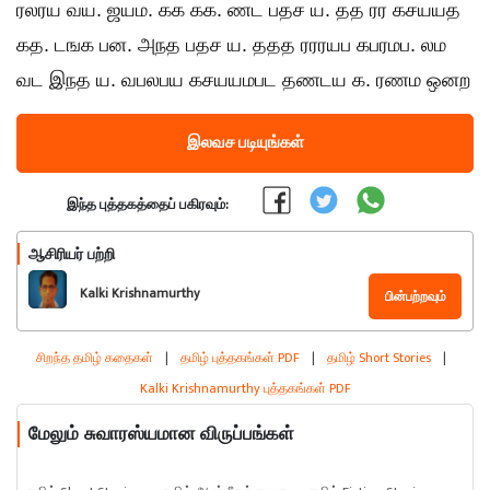
ரலரய வய. ஜயம. கக கக. ணட பதச ய. தத ரர கசயயத
கத. டஙக பன. அநத பதச ய. ததத ரரரயப கபரமப. லம
வட இநத ய. வபலபய கசயயமபட தணடய க. ரணம ஒனற
இலவச படியுங்கள்
இந்த புத்தகத்தைப் பகிரவும்:
ஆசிரியர் பற்றி
Kalki Krishnamurthy
பின்பற்றவும்
சிறந்த தமிழ் கதைகள்
|
தமிழ் புத்தகங்கள் PDF
|
தமிழ் Short Stories
|
Kalki Krishnamurthy புத்தகங்கள் PDF
மேலும் சுவாரஸ்யமான விருப்பங்கள்