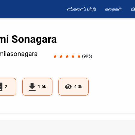
எங்களைப் பற்றி
கதைகள்
வி
mi Sonagara
ilasonagara
(995)
2
1.6k
4.3k