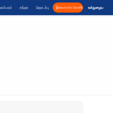
ளம்பரம்
சந்தா
தொடர்பு
இலவசமாக வெளியிட
உள்நுழைய 