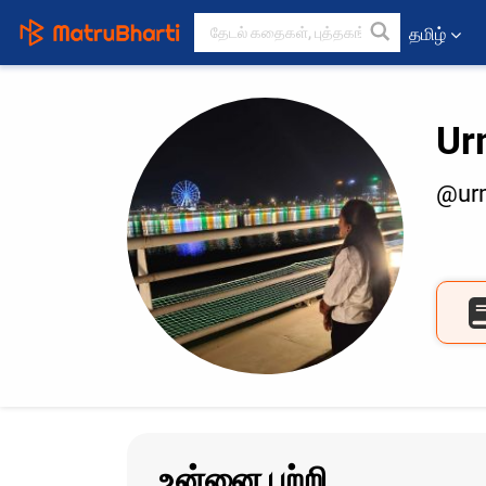
தமிழ்
Ur
@urm
உன்னை பற்றி