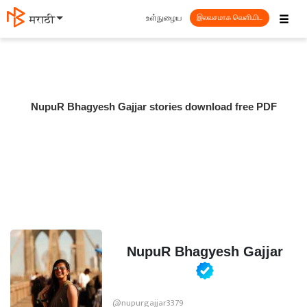
☰
உள்நுழைய
मराठी
இலவசமாக வெளியிட
NupuR Bhagyesh Gajjar stories download free PDF
NupuR Bhagyesh Gajjar
@nupurgajjar3379