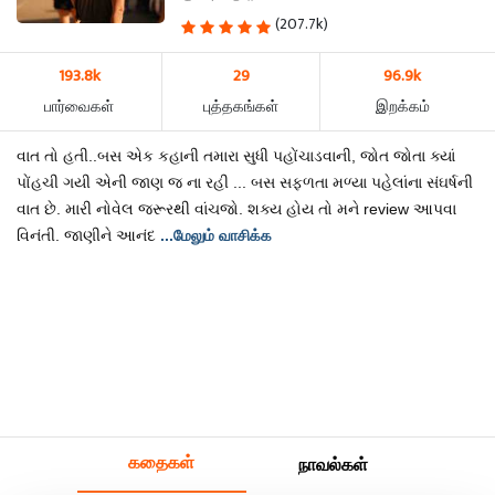
(207.7k)
193.8k
29
96.9k
பார்வைகள்
புத்தகங்கள்
இறக்கம்
વાત તો હતી..બસ એક કહાની તમારા સુધી પહોંચાડવાની, જોત જોતા ક્યાં
પોંહચી ગયી એની જાણ જ ના રહી ... બસ સફળતા મળ્યા પહેલાંના સંઘર્ષની
વાત છે. મારી નોવેલ જરૂરથી વાંચજો. શક્ય હોય તો મને review આપવા
વિનંતી. જાણીને આનંદ
...மேலும் வாசிக்க
கதைகள்
நாவல்கள்