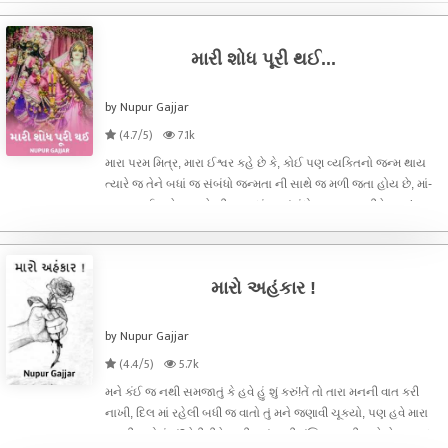
મારી શોધ પૂરી થઈ...
by Nupur Gajjar
(4.7/5)
7.1k
મારા પરમ મિત્ર, મારા ઈશ્વર કહે છે કે, કોઈ પણ વ્યક્તિનો જન્મ થાય
ત્યારે જ તેને બધાં જ સંબંધો જન્મતા ની સાથે જ મળી જતા હોય છે, માં-
બાપ, ભાઈ-બહેન અને બીજા બધાં જ સંબંધો પણ આ જ રીતે ready-
made જ મળી જાય છે, પણ એક સંબંધ તો આપણે જ બનાવતા હોઈએ
છે અને એ સંબંધ ની
મારો અહંકાર !
by Nupur Gajjar
(4.4/5)
5.7k
મને કંઈ જ નથી સમજાતું કે હવે હું શું કરું!તેં તો તારા મનની વાત કરી
નાખી, દિલ માં રહેલી બધી જ વાતો તું મને જણાવી ચૂક્યો, પણ હવે મારા
મનની વાતોનું શું?કેવી રીતે નક્કી કરું, મારી મંજિલ.. મારી પાસે કેટલા બધા