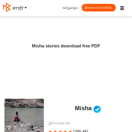
☰
உள்நுழைய
मराठी
இலவசமாக வெளியிட
Misha stories download free PDF
Misha
@misha6124
(286.4k)