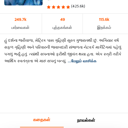
(425.6k)
249.7k
49
115.6k
பார்வைகள்
புத்தகங்கள்
இறக்கம்
હું દર્શના જરીવાળા, મેટ્રિક પાસ ગૃહિણી સુરત ગુજરાતથી છું. અગિયાર વર્ષ
સફળ ગૃહિણી અને પરિવારની જવાબદારી સંભાળતા નેટવર્ક માર્કેટિંગમાં પહેલું
પગલું ભર્યું હતું. ત્યાંથી સપનાઓ ફરીથી જીવંત થયા હતા. એક સ્ત્રી તરીકે
આર્થિક સ્વતંત્રતા એ મારું સપનું બન્યું.
...மேலும் வாசிக்க
கதைகள்
நாவல்கள்