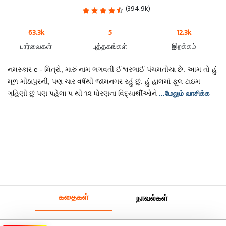
(394.9k)
63.3k
5
12.3k
பார்வைகள்
புத்தகங்கள்
இறக்கம்
નમસ્કાર e - મિત્રો, મારું નામ ભગવતી ઈશ્વરભાઈ પંચમતીયા છે. આમ તો હું
મૂળ મીઠાપુરની, પણ ચાર વર્ષથી જામનગર રહું છું. હું હાલમાં ફૂલ ટાઇમ
ગૃહિણી છું પણ પહેલા ૫ થી ૧૨ ધોરણના વિદ્યાર્થીઓને
...மேலும் வாசிக்க
கதைகள்
நாவல்கள்