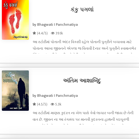
કંકુ પગલાં
by Bhagwati I Panchmatiya
(4.4/5)
39.1k
આ સ્ટોરીમાં પોતાની અંદર વિકસી રહેલ પોતાની પુત્રીને બચાવવા માટે
પોતાના આખા જીવનને એકલા જ વિતાવી દેનાર અને પુત્રીને સ્વમાનભેર
ઊંચું માથું રાખીને જીવી શકે તેવી કાબેલ બનાવનાર એક નારીની વાત છે.
તેના માટે તે શું શું કરે છે અને તેના પતિની સ્થિતિ કેવી થઇ જાય છે
અંતિમ આશાબિંદુ
by Bhagwati I Panchmatiya
(4.5/5)
5.3k
આ સ્ટોરીમાં માણસ કુદરત ના ખેલ પાસે કેવો લાચાર બની જાય છે તેની
વાત છે. જીવન ના આ રંગમંચ પર માનવી કુદરતના હાથની કઠપૂતળી
માત્ર છે! તે જેમ નચાવે તેમ માનવીને નાચવું પડતું હોય છે! ક્યારેક
ક્યારેક માણસ કુદરત ના નિર્ણયોને સમજી કે પચાવી નથી શકતો. પરંતુ ,
તેના નિર