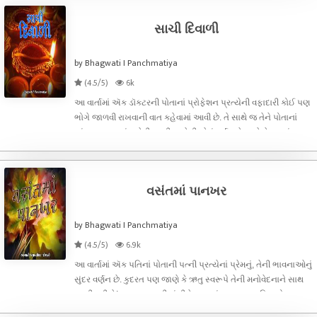
સાચી દિવાળી
by Bhagwati I Panchmatiya
(4.5/5)
6k
આ વાર્તામાં ઍક ડૉક્ટરની પોતાનાં પ્રોફેશન પ્રત્યેની વફાદારી કોઈ પણ
ભોગે જાળવી રાખવાની વાત કહેવામાં આવી છે. તે સાથે જ તેને પોતાનાં
અંગત-જીવનમાં સહેવી પડતી મુશ્કેલીઓનું વર્ણન છે અને તેમ છતાં
પોતાનાં પ્રોફેશનને જરા પણ અસર ન થાય તેની તકેદારી દાખવતા
ડૉક્ટરનાં ઉ
વસંતમાં પાનખર
by Bhagwati I Panchmatiya
(4.5/5)
6.9k
આ વાર્તામાં ઍક પતિનાં પોતાની પત્ની પ્રત્યેનાં પ્રેમનું, તેની ભાવનાઓનું
સુંદર વર્ણન છે. કુદરત પણ જાણે કે ઋતુ સ્વરૂપે તેની મનોવેદનાને સાથ
આપી રહી છે! આપ જરૂરથી વાંચીને આપનાં અમૂલ્ય પ્રતિભાવો જરૂર
જણાવસો. આપના મંતવ્યો મારા માટે ખૂબ મહત્વ ધરાવે છે.