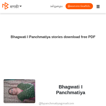
☰
உள்நுழைய
मराठी
இலவசமாக வெளியிட
Bhagwati I Panchmatiya stories download free PDF
Bhagwati I
Panchmatiya
@bpanchmatiyagmailcom