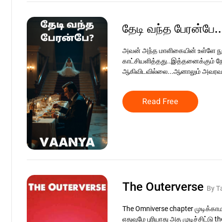
தேடி வந்த பேரன்பே.
அவன் அந்த மாளிகையின் உள்ளே 
காட்சியளித்தது..இத்தனைக்கும் நே
ஆகிவிடவில்லை...ஆனாலும் அவரவர
Read Free
The Outerverse
By T
The Omniverse chapter முடிக்காம
எதுவுமே புரியாது அத முடிச்சிட்டு 