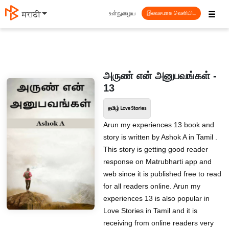
☰
உள்நுழைய
मराठी
இலவசமாக வெளியிட
அருண் என் அனுபவங்கள் -
13
தமிழ் Love Stories
Arun my experiences 13 book and
story is written by Ashok A in Tamil .
This story is getting good reader
response on Matrubharti app and
web since it is published free to read
for all readers online. Arun my
experiences 13 is also popular in
Love Stories in Tamil and it is
receiving from online readers very