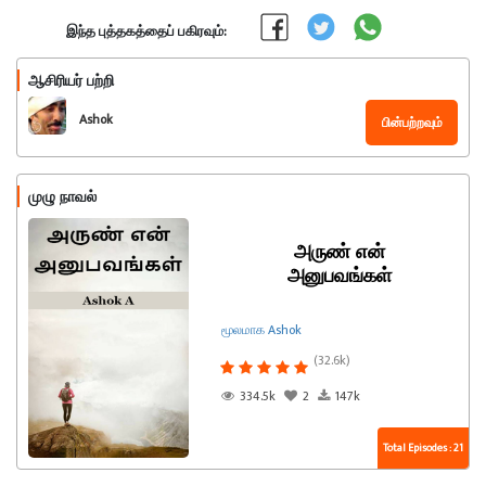
இந்த புத்தகத்தைப் பகிரவும்:
ஆசிரியர் பற்றி
Ashok
பின்பற்றவும்
முழு நாவல்
அருண் என்
அனுபவங்கள்
மூலமாக Ashok
(32.6k)
334.5k
2
147k
Total Episodes : 21