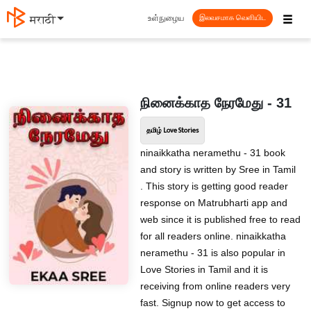
☰
உள்நுழைய
मराठी
இலவசமாக வெளியிட
நினைக்காத நேரமேது - 31
தமிழ் Love Stories
ninaikkatha neramethu - 31 book
and story is written by Sree in Tamil
. This story is getting good reader
response on Matrubharti app and
web since it is published free to read
for all readers online. ninaikkatha
neramethu - 31 is also popular in
Love Stories in Tamil and it is
receiving from online readers very
fast. Signup now to get access to