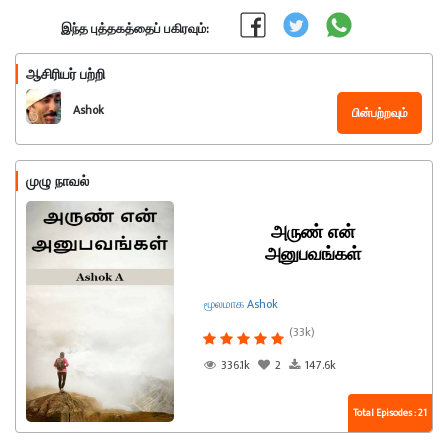
இந்த புத்தகத்தைப் பகிரவும்:
ஆசிரியர் பற்றி
Ashok
பின்பற்றவும்
முழு நாவல்
அருண் என்
அனுபவங்கள்
மூலமாக Ashok
(33k)
336.1k
2
147.6k
Total Episodes : 21