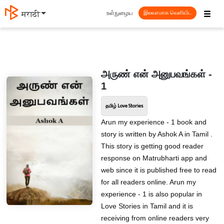
☰
உள்நுழைய
मराठी
இலவசமாக வெளியிட
அருண் என் அனுபவங்கள் -
1
தமிழ் Love Stories
Arun my experience - 1 book and
story is written by Ashok A in Tamil .
This story is getting good reader
response on Matrubharti app and
web since it is published free to read
for all readers online. Arun my
experience - 1 is also popular in
Love Stories in Tamil and it is
receiving from online readers very