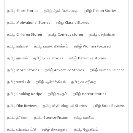
தமிழ் Short Stories
தமிழ் ஆன்மீகக் கதை
தமிழ் Fiction Stories
தமிழ் Motivational Stories
தமிழ் Classic Stories
தமிழ் Children Stories
தமிழ் Comedy stories
தமிழ் பத்திரிகை
தமிழ் கவிதை
தமிழ் பயண விளக்கம்
தமிழ் Women Focused
தமிழ் நாடகம்
தமிழ் Love Stories
தமிழ் Detective stories
தமிழ் Moral Stories
தமிழ் Adventure Stories
தமிழ் Human Science
தமிழ் உளவியல்
தமிழ் ஆரோக்கியம்
தமிழ் சுயசரிதை
தமிழ் Cooking Recipe
தமிழ் கடிதம்
தமிழ் Horror Stories
தமிழ் Film Reviews
தமிழ் Mythological Stories
தமிழ் Book Reviews
தமிழ் த்ரில்லர்
தமிழ் Science-Fiction
தமிழ் வணிக
தமிழ் விளையாட்டு
தமிழ் விலங்குகள்
தமிழ் ஜோதிடம்