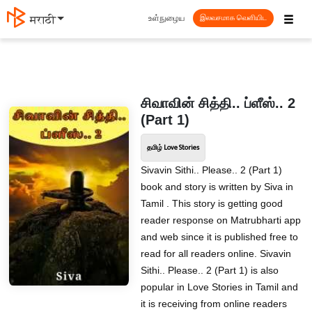
☰
உள்நுழைய
मराठी
இலவசமாக வெளியிட
சிவாவின் சித்தி.. ப்ளீஸ்.. 2
(Part 1)
தமிழ் Love Stories
Sivavin Sithi.. Please.. 2 (Part 1)
book and story is written by Siva in
Tamil . This story is getting good
reader response on Matrubharti app
and web since it is published free to
read for all readers online. Sivavin
Sithi.. Please.. 2 (Part 1) is also
popular in Love Stories in Tamil and
it is receiving from online readers