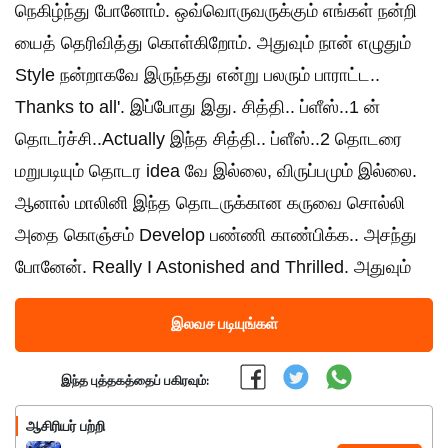
நெகிழ்ந்து போனோம். ஒவ்வொருவருக்கும் எங்கள் நன்றி
யைத் தெரிவித்து கொள்கிறோம். அதுவும் நான் எழுதும்
Style நன்றாகவே இருந்தது என்று பலரும் பாராட்ட..
Thanks to all'. இப்போது இது. சித்தி.. ப்ளீஸ்..1 ன்
தொடர்ச்சி..Actually இந்த சித்தி.. ப்ளீஸ்..2 தொடரை
மறுபடியும் தொடர idea வே இல்லை, விருப்பமும் இல்லை.
ஆனால் மாலினி இந்த தொடருக்கான கருவை சொல்லி
அதை கொஞ்சம் Develop பண்ணி காண்பிக்க.. அசந்து
போனேன். Really I Astonished and Thrilled. அதுவும்
இலவச படியுங்கள்
இந்த புத்தகத்தைப் பகிரவும்:
ஆசிரியர் பற்றி