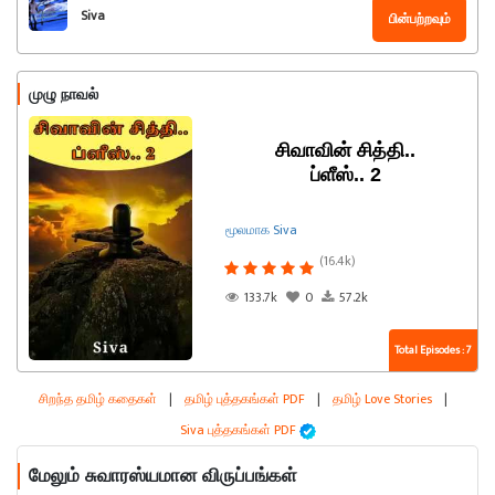
Siva
பின்பற்றவும்
முழு நாவல்
சிவாவின் சித்தி..
ப்ளீஸ்.. 2
மூலமாக Siva
(16.4k)
133.7k
0
57.2k
Total Episodes : 7
சிறந்த தமிழ் கதைகள்
|
தமிழ் புத்தகங்கள் PDF
|
தமிழ் Love Stories
|
Siva புத்தகங்கள் PDF
மேலும் சுவாரஸ்யமான விருப்பங்கள்