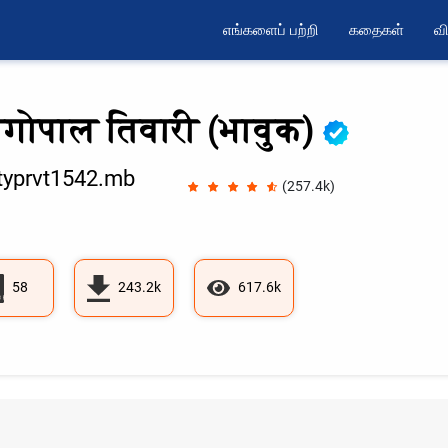
எங்களைப் பற்றி
கதைகள்
வி
मगोपाल तिवारी (भावुक)
yprvt1542.mb
(257.4k)
58
243.2k
617.6k