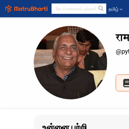
தமிழ்
रा
@pyt
உன்னை பற்றி