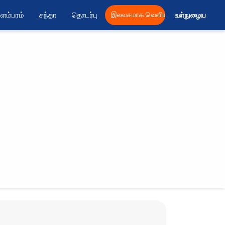
ளம்பரம்
சந்தா
தொடர்பு
இலவசமாக வெளியிட
உள்நுழைய 