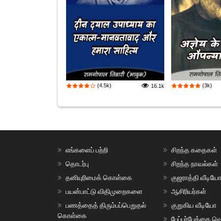
(4.5k)
(3k)
16.1k
எங்களைப் பற்றி
சிறந்த கதைகள்
தொடர்பு
சிறந்த நாவல்கள்
தனியுரிமைக் கொள்கை
குஜராத்தி வீடியே
பயன்பாட்டு விதிமுறைகளை
ஆசிரியர்கள்
பணத்தைத் திரும்பப்பெறுதல்
குறுகிய வீடியோ
கொள்கை
பேப்பர்பேக்கை வெ