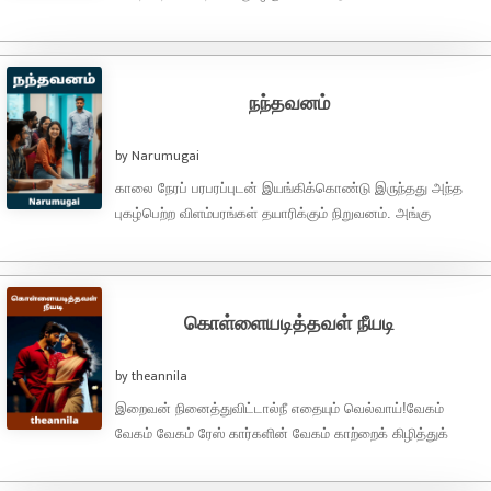
காதலிக்கப்படுவது பேரின்பம்...காதலின் வெற்றி என்பது
திருமணமா..? கொண்டாட்டமா..? காதலின்
வெற்றி...காதலிக்கப்படுவது,காதலுக்காகவே ...
நந்தவனம்
by Narumugai
காலை நேரப் பரபரப்புடன் இயங்கிக்கொண்டு இருந்தது அந்த
புகழ்பெற்ற விளம்பரங்கள் தயாரிக்கும் நிறுவனம். அங்கு
நண்பர்கள் குழு அன்று நடக்கவிருக்கும் கிளைன்ட் மீட்டிங் பற்றி
பேசிகொண்டு ...
கொள்ளையடித்தவள் நீயடி
by theannila
இறைவன் நினைத்துவிட்டால்நீ எதையும் வெல்வாய்!வேகம்
வேகம் வேகம் ரேஸ் கார்களின் வேகம் காற்றைக் கிழித்துக்
கொண்டுப் பறந்தன.சுற்றி நிற்கும் மக்களின் கண்களுக்கு எந்த
கார் முதலிடம் ...