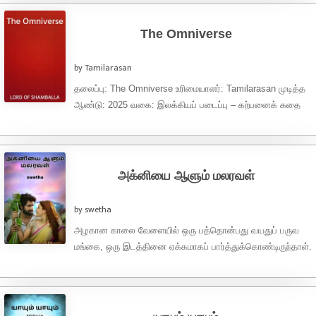
The Omniverse
by Tamilarasan
தலைப்பு: The Omniverse உரிமையாளர்: Tamilarasan முடித்த
ஆண்டு: 2025 வகை: இலக்கியப் படைப்பு – கற்பனைக் கதை
மொழி: தமிழ் Copyright © Tamilarasan 2025. அனைத்து
உரிமைகளும் பாதுகாக்கப்பட்டவை. இந்த படைப்பு ...
அக்னியை ஆளும் மலரவள்
by swetha
அழகான காலை வேளையில் ஒரு பத்தொன்பது வயதுப் பருவ
மங்கை, ஒரு இடத்தினை ஏக்கமாகப் பார்த்துக்கொண்டிருந்தாள்.
அவளின் கண்களைப் பார்த்தாலே தெரிந்துவிடும், பாசத்திற்கு
ஏங்கும் வளர்ந்த ...