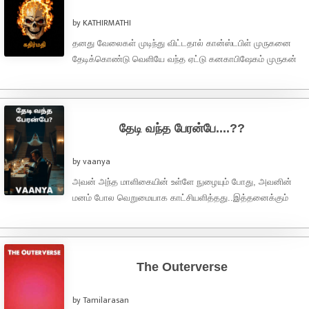
by KATHIRMATHI
தனது வேலைகள் முடிந்து விட்டதால் கான்ஸ்டபிள் முருகனை
தேடிக்கொண்டு வெளியே வந்த ஏட்டு கனகாபிஷேகம் முருகன்
சென்ட்ரியில் நின்று தம் அடித்துக்கொண்டிருப்பதைப் பார்த்தார்.
பார்த்தவர்., ஏய்யா எத்தனை ...
தேடி வந்த பேரன்பே....??
by vaanya
அவன் அந்த மாளிகையின் உள்ளே நுழையும் போது, அவனின்
மனம் போல வெறுமையாக காட்சியளித்தது..இத்தனைக்கும்
நேரம் அப்படி ஒன்றும் அதிகம் ஆகிவிடவில்லை...ஆனாலும்
அவரவர் தங்களின் இரவு ...
The Outerverse
by Tamilarasan