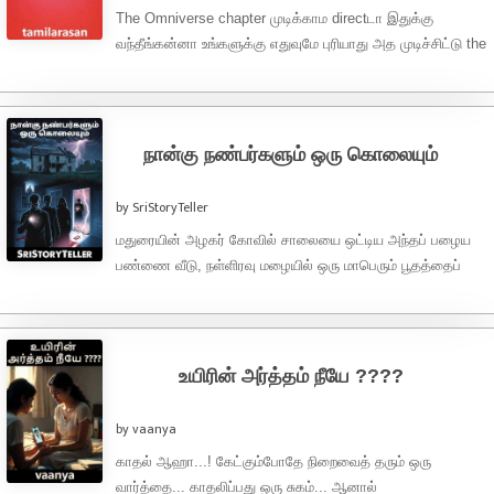
The Omniverse chapter முடிக்காம directடா இதுக்கு
வந்தீங்கன்னா உங்களுக்கு எதுவுமே புரியாது அத முடிச்சிட்டு the
outerverse chapterக்கு வாங்க) Part 1 – ...
நான்கு நண்பர்களும் ஒரு கொலையும்
by SriStoryTeller
மதுரையின் அழகர் கோவில் சாலையை ஒட்டிய அந்தப் பழைய
பண்ணை வீடு, நள்ளிரவு மழையில் ஒரு மாபெரும் பூதத்தைப்
போலக் காட்சியளித்தது. வானம் தன் கோபத்தை ...
உயிரின் அர்த்தம் நீயே ????
by vaanya
காதல் ஆஹா...! கேட்கும்போதே நிறைவைத் தரும் ஒரு
வார்த்தை... காதலிப்பது ஒரு சுகம்... ஆனால்