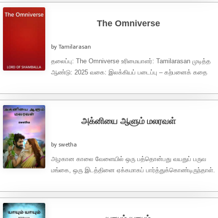
The Omniverse
by Tamilarasan
தலைப்பு: The Omniverse உரிமையாளர்: Tamilarasan முடித்த
ஆண்டு: 2025 வகை: இலக்கியப் படைப்பு – கற்பனைக் கதை
மொழி: தமிழ் Copyright © Tamilarasan 2025. அனைத்து
உரிமைகளும் பாதுகாக்கப்பட்டவை. இந்த படைப்பு ...
அக்னியை ஆளும் மலரவள்
by swetha
அழகான காலை வேளையில் ஒரு பத்தொன்பது வயதுப் பருவ
மங்கை, ஒரு இடத்தினை ஏக்கமாகப் பார்த்துக்கொண்டிருந்தாள்.
அவளின் கண்களைப் பார்த்தாலே தெரிந்துவிடும், பாசத்திற்கு
ஏங்கும் வளர்ந்த ...