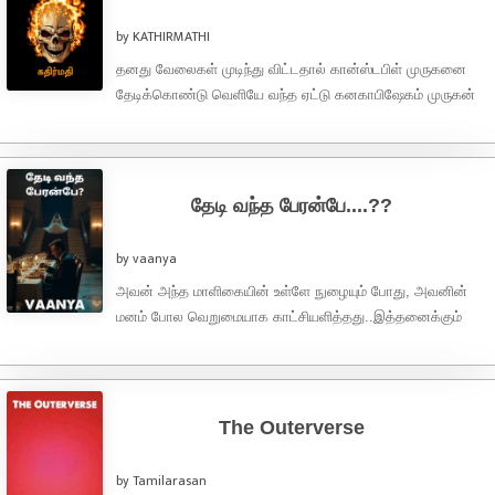
by KATHIRMATHI
தனது வேலைகள் முடிந்து விட்டதால் கான்ஸ்டபிள் முருகனை
தேடிக்கொண்டு வெளியே வந்த ஏட்டு கனகாபிஷேகம் முருகன்
சென்ட்ரியில் நின்று தம் அடித்துக்கொண்டிருப்பதைப் பார்த்தார்.
பார்த்தவர்., ஏய்யா எத்தனை ...
தேடி வந்த பேரன்பே....??
by vaanya
அவன் அந்த மாளிகையின் உள்ளே நுழையும் போது, அவனின்
மனம் போல வெறுமையாக காட்சியளித்தது..இத்தனைக்கும்
நேரம் அப்படி ஒன்றும் அதிகம் ஆகிவிடவில்லை...ஆனாலும்
அவரவர் தங்களின் இரவு ...
The Outerverse
by Tamilarasan