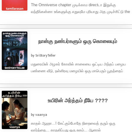
The Omniverse chapter முடிக்காம directடா இதுக்கு
வந்தீங்கன்னா உங்களுக்கு எதுவுமே புரியாது அத முடிச்சிட்டு the
outerverse chapterக்கு வாங்க) Part 1 – ...
நான்கு நண்பர்களும் ஒரு கொலையும்
by SriStoryTeller
மதுரையின் அழகர் கோவில் சாலையை ஒட்டிய அந்தப் பழைய
பண்ணை வீடு, நள்ளிரவு மழையில் ஒரு மாபெரும் பூதத்தைப்
போலக் காட்சியளித்தது. வானம் தன் கோபத்தை ...
உயிரின் அர்த்தம் நீயே ????
by vaanya
காதல் ஆஹா...! கேட்கும்போதே நிறைவைத் தரும் ஒரு
வார்த்தை... காதலிப்பது ஒரு சுகம்... ஆனால்