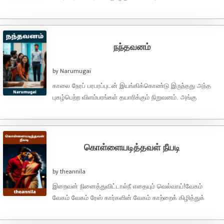
காதலிக்கப்படுவது பேரின்பம்...காதலின் வெற்றி என்பது
திருமணமா..? கொண்டாட்டமா..? காதலின்
வெற்றி...காதலிக்கப்படுவது,காதலுக்காகவே ...
நந்தவனம்
by Narumugai
காலை நேரப் பரபரப்புடன் இயங்கிக்கொண்டு இருந்தது அந்த
புகழ்பெற்ற விளம்பரங்கள் தயாரிக்கும் நிறுவனம். அங்கு
நண்பர்கள் குழு அன்று நடக்கவிருக்கும் கிளைன்ட் மீட்டிங் பற்றி
பேசிகொண்டு ...
கொள்ளையடித்தவள் நீயடி
by theannila
இறைவன் நினைத்துவிட்டால்நீ எதையும் வெல்வாய்!வேகம்
வேகம் வேகம் ரேஸ் கார்களின் வேகம் காற்றைக் கிழித்துக்
கொண்டுப் பறந்தன.சுற்றி நிற்கும் மக்களின் கண்களுக்கு எந்த
கார் முதலிடம் ...